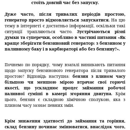
стоїть довгий час без запуску.
Дуже часто, після тривалих періодів простою,
генератор просто відмовляється запускатися.
На цю
тему в інтернеті є достатньо інформації, оскільки такі
Зустрічаються різні
ситуації трапляються часто.
думки
та
суперечки, особливо в частині питання «Як
краще зберігати бензиновий генератор: з бензином у
паливному баку і в карбюраторі або без бензину?».
Почнемо по порядку, чому взагалі виникають питання
щодо запуску бензинового генератора після тривалого
бензин з плином часу
простою? Відповідь наступна:
більшою чи меншою мірою втрачає свої горючі
якості, що ускладнює процес займання робочої
паливної суміші в камері згоряння двигуна.
Крім
цього, бензин є складною хімічною сполукою, яка з
плином часу зазнає певних змін.
Крім зниження здатності до займання та горіння,
склад бензину починає змінюватися, внаслідок чого,