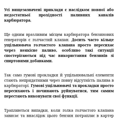
Усі вищезазначені приклади є наслідком повної або
недостатньої прохідності паливних каналів
карбюратора.
Ще одним вразливим місцем карбюратора бензинових
Досить часто кільце
генераторів є голчастий клапан.
ущільнювача голчастого клапана просто пересихає
через неякісне паливо, особливо такі ситуації
спостерігаються під час використання бензинів зі
спиртовими добавками.
Так само гумові прокладки й ущільнювальні елементи
стають непридатними через повну відсутність палива в
Гумові ущільнювачі та прокладки просто
карбюраторі.
пересихають і починають руйнуватися, тим самим
перестають виконувати свої функції.
Трапляються випадки, коли голка голчастого клапана
зависає та внаслідок цього бензин потрапляє в картер