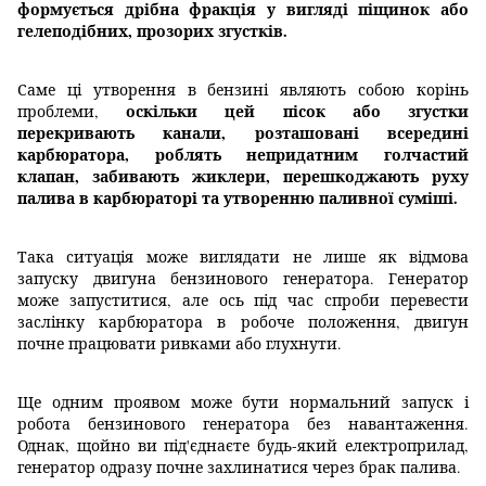
формується дрібна фракція у вигляді піщинок або
гелеподібних, прозорих згустків.
Саме ці утворення в бензині являють собою корінь
оскільки цей пісок або згустки
проблеми,
перекривають канали, розташовані всередині
карбюратора, роблять непридатним голчастий
клапан, забивають жиклери, перешкоджають руху
палива в карбюраторі та утворенню паливної суміші.
Така ситуація може виглядати не лише як відмова
запуску двигуна бензинового генератора. Генератор
може запуститися, але ось під час спроби перевести
заслінку карбюратора в робоче положення, двигун
почне працювати ривками або глухнути.
Ще одним проявом може бути нормальний запуск і
робота бензинового генератора без навантаження.
Однак, щойно ви під'єднаєте будь-який електроприлад,
генератор одразу почне захлинатися через брак палива.