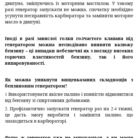
двигуна, змішуючись із моторним мастилом. У такому
разі генератор запускати не можна, спочатку необхідно
усунути несправність карбюратора та замінити моторне
масло в двигуні.
Іноді в разі завислої голки голчастого клапана під
генератором можна несподівано виявити калюжу
бензину – ці випадки небезпечні як з погляду високих
горючих властивостей бензину, так і його
випаровуваності.
Як можна уникнути вищевказаних складнощів з
бензиновим генератором?
1 Використовувати якісне паливо і повністю відмовитися
від бензину зі спиртовими добавками.
2. Профілактично запускати генератор раз на 2-4 тижні,
це дасть змогу виробити і замінити паливо, що
знаходиться в карбюраторі.
Якщо ж генератор уже не запускається, а ви маєте