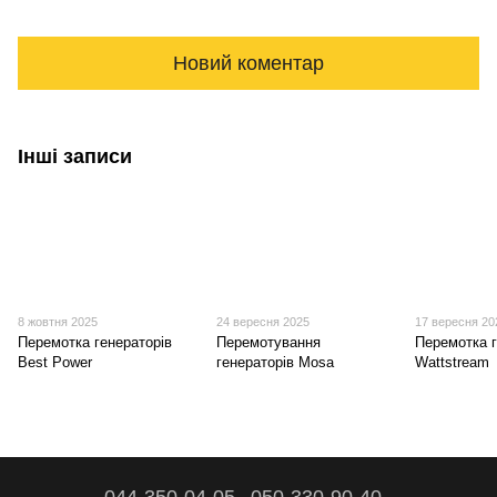
Новий коментар
Інші записи
8 жовтня 2025
24 вересня 2025
17 вересня 20
Перемотка генераторів
Перемотування
Перемотка г
Best Power
генераторів Mosa
Wattstream
044-350-04-05
050-330-90-40