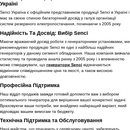
Україні
Senci Україна є офіційним представником продукції Senci в Україні і
має за своєю спиною багаторічний досвід у галузі організації
систем резервного електропостачання, починаючи з 2005 року
Надійність Та Досвід: Вибір Senci
Маючи вражаючий досвід роботи з генераторними установками, ми
рекомендуємо продукцію Senci як одні з найбільш надійних
генераторів у даному сегменті обладнання. Наша компанія вивчала
статистику та проводила аналіз ринку з 2005 року і з впевненістю
може стверджувати, що
генератори Senci
відзначаються
відмінним співвідношенням ціни та якості, а також високою
довговічністю.
Професійна Підтримка
Наш відділ продажів завжди готовий допомогти вам з вибором
оптимального генератора для вирішення вашої конкретної задачі.
Враховуючи ваши потреби, ми знайдемо найкращий варіант, який
відповідає вашим вимогам та бюджету.
Технічна Підтримка та Обслуговування
Наші майстри, що працюють у сервісному центрі, забезпечать