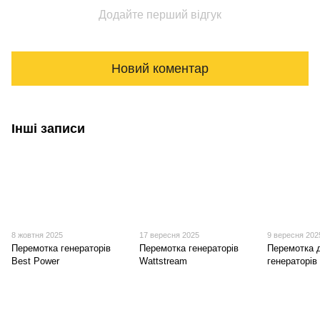
Додайте перший відгук
Новий коментар
Інші записи
8 жовтня 2025
17 вересня 2025
9 вересня 202
Перемотка генераторів
Перемотка генераторів
Перемотка 
Best Power
Wattstream
генераторів