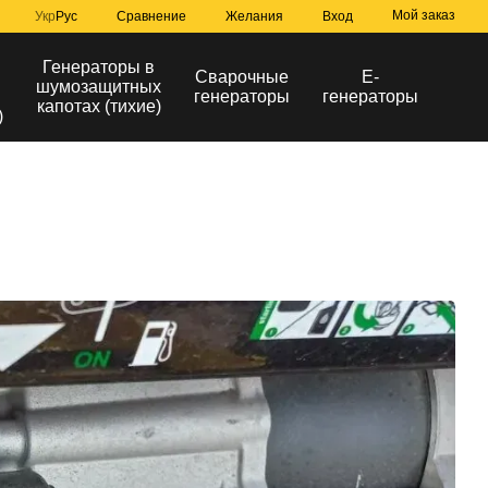
Мой заказ
Сравнение
Укр
Рус
Желания
Вход
Генераторы в
Сварочные
Е-
шумозащитных
генераторы
генераторы
капотах (тихие)
)