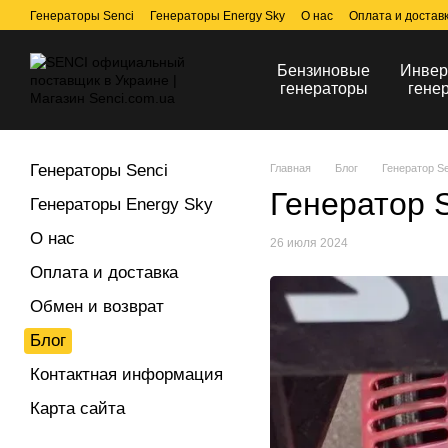
Перейти к основному контенту
Генераторы Senci
Генераторы Energy Sky
О нас
Оплата и достав
Бензиновые
Инвер
генераторы
гене
Генераторы Senci
Главная
Блог
Генератор Se
Генератор S
Генераторы Energy Sky
О нас
26 июля 2024
Оплата и доставка
Обмен и возврат
Блог
Контактная информация
Карта сайта