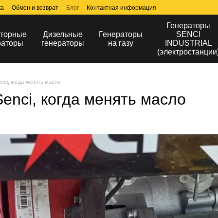
ка
Обмен и возврат
Блог
Контактная информация
Генераторы
торные
Дизельные
Генераторы
SENCI
раторы
генераторы
на газу
INDUSTRIAL
(электростанции
nci, когда менять масло
enci, когда менять масло