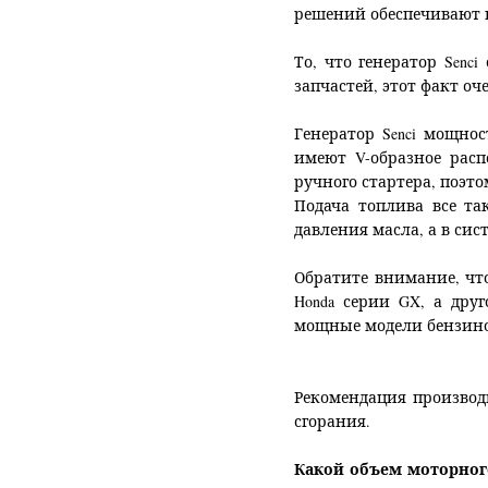
решений обеспечивают н
То, что генератор Sen
запчастей, этот факт о
Генератор Senci мощн
имеют V-образное рас
ручного стартера, поэт
Подача топлива все та
давления масла, а в си
Обратите внимание, что
Honda серии GX, а друг
мощные модели бензиновы
Рекомендация произво
сгорания.
Какой объем моторного