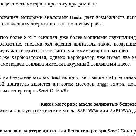
адежность мотора и простоту при ремонте.
ci оснащен моторами-аналогами Honda, дает возможность ис
чень важен для оперативного выполнения работ.
остью более 8 кВт оснащен уже более мощными двухцилин
положение, система охлаждения двигателя также воздушн
ому важно следить за состоянием аккумуляторной батареи.
к же карбюраторная, однако карбюратор уже имеет две ка
стеме подачи топлива имеется вакуумный топливный насос.
 на бензогенераторах Senci мощностью свыше 8 кВт устанавл
ой двигатель является аналогом моторов Briggs Stratton.
х генераторов Senci 12-16 кВт.
Какое моторное масло заливать в бензоге
–
дителя
полусинтетические масла SAE10W30 или SAE10W40 д
 масла в картере двигателя бензогенератора Senci?
Как пр