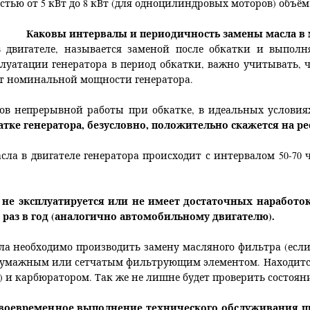
ью от 5 кВт до 8 кВт (для одноцилиндровых моторов) объём ка
Каковы интервалы и периодичность замены масла в м
 двигателе, называется заменой после обкатки и выполн
уатации генератора в период обкатки, важно учитывать, ч
% от номинальной мощности генератора.
ов непрерывной работы при обкатке, в идеальных условия
тке генератора, безусловно, положительно скажется на ре
ла в двигателе генератора происходит с интервалом 50-70 
 не эксплуатируется или не имеет достаточных наработо
 раз в год (аналогично автомобильному двигателю).
ла необходимо производить замену масляного фильтра (если
 бумажным или сетчатым фильтрующим элементом. Находитс
) и карбюратором. Так же не лишне будет проверить состоян
своевременное выполнение технического обслуживания пр