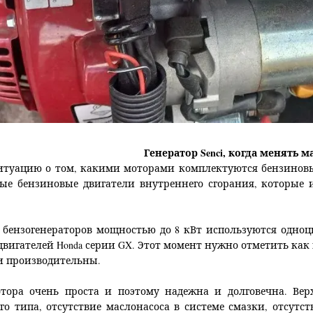
Генератор Senci, когда менять м
итуацию о том, какими моторами комплектуются бензиновые
ные бензиновые двигатели внутреннего сгорания, которы
х бензогенераторов мощностью до 8 кВт используются одноц
вигателей Honda серии GX. Этот момент нужно отметить ка
 производительны.
отора очень проста и поэтому надежна и долговечна. Ве
го типа, отсутствие маслонасоса в системе смазки, отсутс