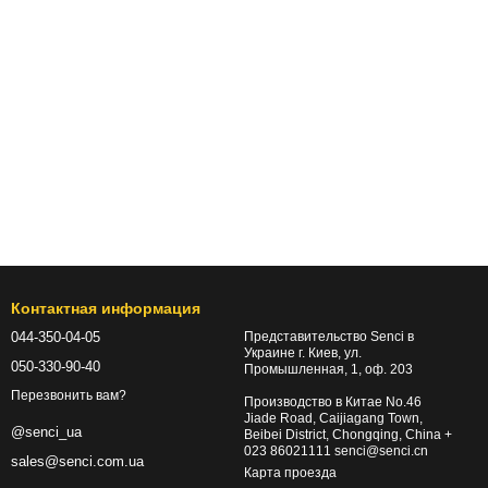
Контактная информация
044-350-04-05
Представительство Senci в
Украине г. Киев, ул.
050-330-90-40
Промышленная, 1, оф. 203
Перезвонить вам?
Производство в Китае No.46
Jiade Road, Caijiagang Town,
@senci_ua
Beibei District, Chongqing, China +
023 86021111 senci@senci.cn
sales@senci.com.ua
Карта проезда