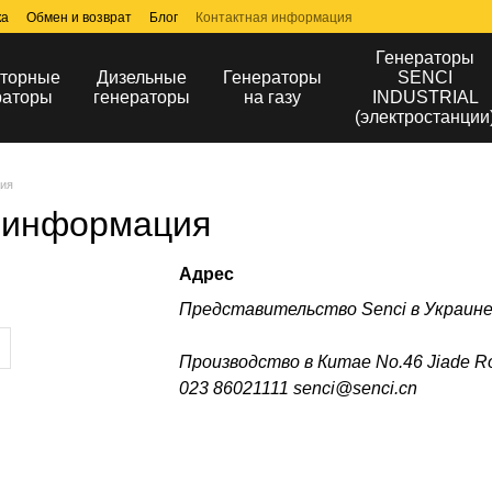
ка
Обмен и возврат
Блог
Контактная информация
Генераторы
торные
Дизельные
Генераторы
SENCI
раторы
генераторы
на газу
INDUSTRIAL
(электростанции
ция
 информация
Адрес
Представительство Senci в Украине г
Производство в Китае No.46 Jiade Road
023 86021111 senci@senci.cn