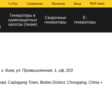
Мой заказ
Сравнение
Укр
Рус
Желания
Вход
Генераторы в
Сварочные
Е-
шумозащитных
генераторы
генераторы
капотах (тихие)
)
. Киев, ул. Промышленная, 1, оф. 203
, Caijiagang Town, Beibei District, Chongqing, China +