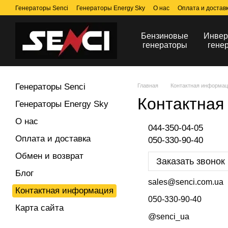
Перейти к основному контенту
Генераторы Senci
Генераторы Energy Sky
О нас
Оплата и достав
Бензиновые
Инвер
генераторы
гене
Генераторы Senci
Главная
Контактная информа
Контактная
Генераторы Energy Sky
О нас
044-350-04-05
Оплата и доставка
050-330-90-40
Обмен и возврат
Заказать звонок
Блог
sales@senci.com.ua
Контактная информация
050-330-90-40
Карта сайта
@senci_ua