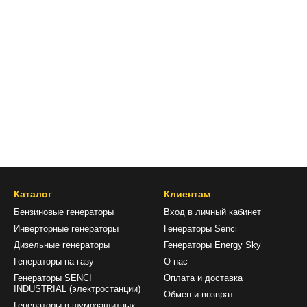
Каталог
Клиентам
Бензиновые генераторы
Вход в личный кабинет
Инверторные генераторы
Генераторы Senci
Дизельные генераторы
Генераторы Energy Sky
Генераторы на газу
О нас
Генераторы SENCI
Оплата и доставка
INDUSTRIAL (электростанции)
Обмен и возврат
Генераторы в шумозащитных