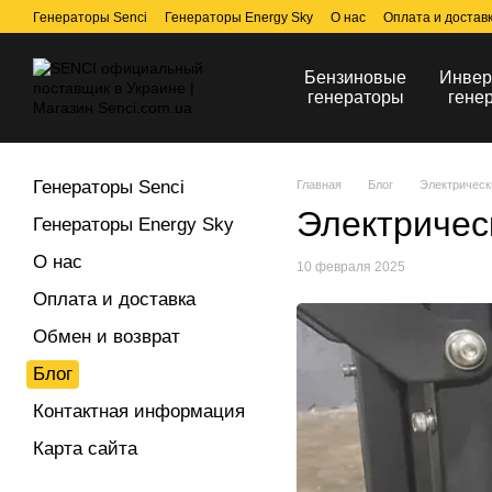
Перейти к основному контенту
Генераторы Senci
Генераторы Energy Sky
О нас
Оплата и достав
Бензиновые
Инвер
генераторы
гене
Генераторы Senci
Главная
Блог
Электрически
Электрическ
Генераторы Energy Sky
О нас
10 февраля 2025
Оплата и доставка
Обмен и возврат
Блог
Контактная информация
Карта сайта