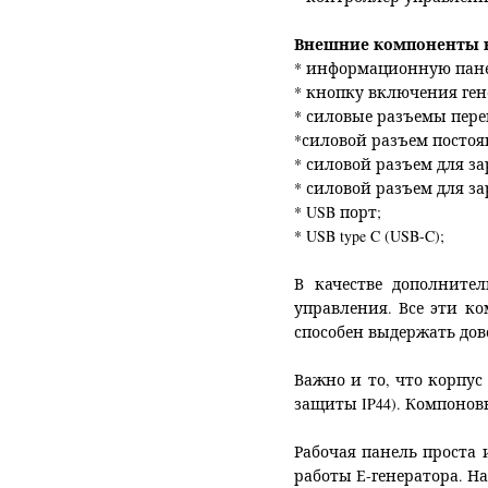
Внешние компоненты к
* информационную пане
* кнопку включения ген
* силовые разъемы перем
*силовой разъем посто
* силовой разъем для з
* силовой разъем для з
* USB
порт
;
* USB type C (USB-C);
В качестве дополните
управления. Все эти к
способен выдержать до
Важно и то, что корпус
защиты IP44). Компонов
Рабочая панель проста 
работы Е-генератора. Н