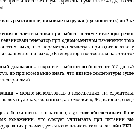
ает практически без шума (уровень шума ниже 40 дБ), в от
дБ.
вать реактивные, пиковые нагрузки (пусковой ток) до 7 кВ
яжения и частоты тока при работе, в том числе при рез
 бензиновый генератор при одномоментном изменении токо
ия этих выходных параметров зачастую приводит к отказ
ля сравнения, на выходе Е-генератора постоянная частота то
рный диапазон
–
сохраняет работоспособность от 0°C до +4
ур, но при этом важно знать, что низкие температуры сущ
 телефонами).
овании
–
можно использовать в помещениях, на строительн
щадях и улицах, больницах, автомобилях, ЖД вагонах, спецт
обеспечивает бол
рых бензиновых генераторов, e-generator
ых искажений, что следует учитывать при питании выс
рудования рекомендуется использовать только онлайн ИБП.