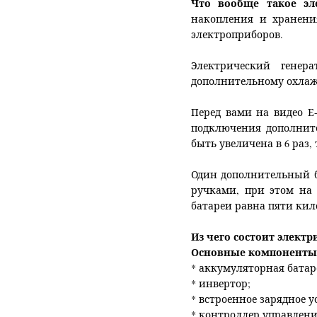
Что вообще такое эле
накопления и хранени
электроприборов.
Электрический генера
дополнительному охлаж
Перед вами на видео Е
подключения дополните
быть увеличена в 6 раз, 
Один дополнительный б
ручками, при этом на
батареи равна пяти кило
Из чего состоит электри
Основные компоненты 
* аккумуляторная батар
* инвертор;
* встроенное зарядное у
* контроллер управлени