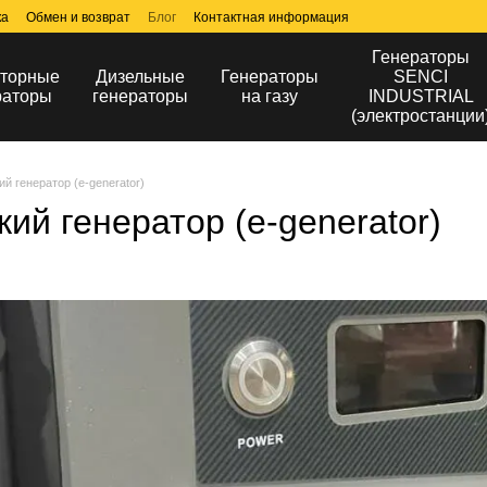
ка
Обмен и возврат
Блог
Контактная информация
Генераторы
торные
Дизельные
Генераторы
SENCI
раторы
генераторы
на газу
INDUSTRIAL
(электростанции
й генератор (e-generator)
ий генератор (e-generator)