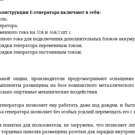
онструкции Е-генератора включают в себя:
ль;
ератора;
енного тока на 32А и 16А(2 шт.);
янного тока для подключения дополнительных блоков аккуму
арядки генератора переменным током;
арядки генератора постоянным током;
льной опции, производители предусматривают оснащени
омпоненты размещены на базе компактного металлического 
вольно ощутимые механические воздействия.
 генератора позволяет ему работать даже под дождем, и б
ка генератора позволяет без особых усилий перемещать его с
и понятна для пользователя, не загружена, что позволяет л
а торцевых панелях размещены розетки для зарядки внутренн