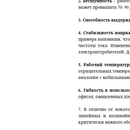
2. Бесшумность
– работ
может превышать 70- 90 
3. Способность выдержи
4. Стабильность напр
примера напомним, что
частоты тока. Изменен
электропотребителей. Д
5. Рабочий температу
отрицательных температ
аналогии с мобильными
6. Гибкость в использ
офисах, оживленных пло
7. В отличие от некото
линейных и нелинейн
критически важного обо