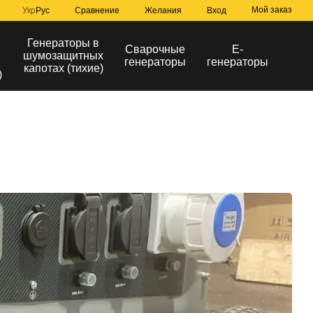
Мой заказ
Сравнение
Укр
Рус
Желания
Вход
Генераторы в
Сварочные
Е-
шумозащитных
генераторы
генераторы
капотах (тихие)
)