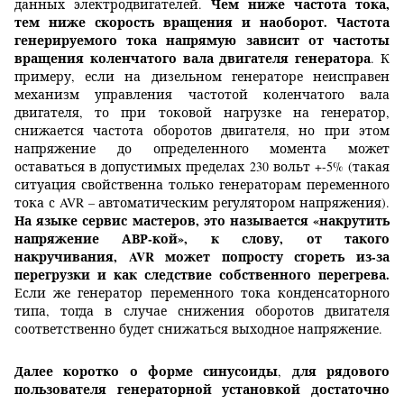
Чем ниже частота тока,
данных электродвигателей.
тем ниже скорость вращения и наоборот. Частота
генерируемого тока напрямую зависит от частоты
вращения коленчатого вала двигателя генератора
. К
примеру, если на дизельном генераторе неисправен
механизм управления частотой коленчатого вала
двигателя, то при токовой нагрузке на генератор,
снижается частота оборотов двигателя, но при этом
напряжение до определенного момента может
оставаться в допустимых пределах 230 вольт +-5% (такая
ситуация свойственна только генераторам переменного
тока с AVR – автоматическим регулятором напряжения).
На языке сервис мастеров, это называется «накрутить
напряжение АВР-кой», к слову, от такого
накручивания, AVR может попросту сгореть из-за
перегрузки и как следствие собственного перегрева.
Если же генератор переменного тока конденсаторного
типа, тогда в случае снижения оборотов двигателя
соответственно будет снижаться выходное напряжение.
Далее
коротко о форме синусоиды
для рядового
,
пользователя генераторной установкой достаточно