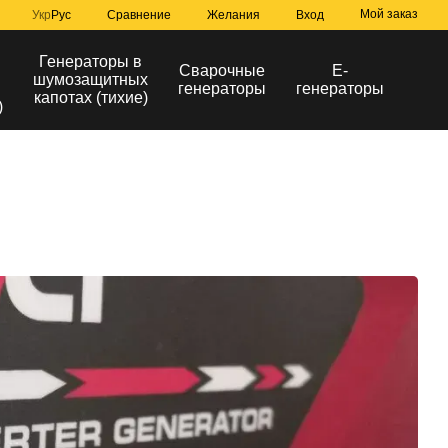
Мой заказ
Сравнение
Укр
Рус
Желания
Вход
Генераторы в
Сварочные
Е-
шумозащитных
генераторы
генераторы
капотах (тихие)
)