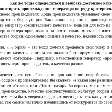
Как же тогда определиться и выбрать достойное кач
ониторить происхождение генератора по ряду критериев
своего производителя. Когда производитель указывает свою 
ортить себе репутацию. Как правило, серьезные производит
ь генератор сомнительного качества?». Ведь ни для кого не
серию генераторов, нужно на чем-то сэкономить, и снизит
чества сборки, однозначно снизит и качество, надежность или
я, «lite серия» – это когда хочется продавать свой товар 
ение качества, причем это должно быть аргументировано 
ывают «бытовым». Например, качественный генератор «профе
ость, один производитель, а качество разное.
аспект –
это ценообразование для конечного потребителя.
 общего с производителем. Вы скажете: «а какая мне разниц
ванием «Стрела» или «Что-то пауэр». Во-первых, мы не мож
о производства, качество комплектующих, культуру сборки и
не можем быть уверены в адекватности цены, так как у этого
, тем самым частично избавившись от конкурентов по своем