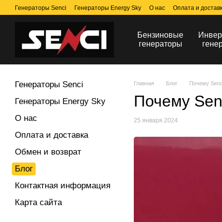
Перейти к основному контенту
Генераторы Senci
Генераторы Energy Sky
О нас
Оплата и достав
Бензиновые
Инвер
генераторы
гене
Генераторы Senci
Главная
Блог
Почему Senc
Почему Sen
Генераторы Energy Sky
О нас
25 января 2024
Оплата и доставка
Обмен и возврат
Блог
Контактная информация
Карта сайта