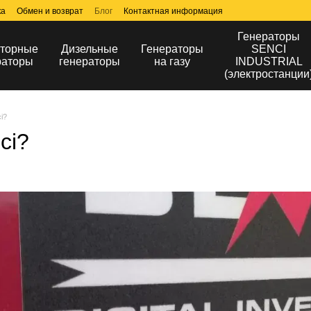
ка
Обмен и возврат
Блог
Контактная информация
Генераторы
торные
Дизельные
Генераторы
SENCI
раторы
генераторы
на газу
INDUSTRIAL
(электростанции
i?
ci?