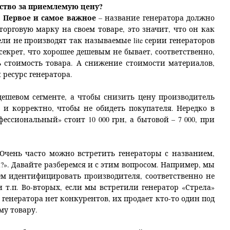
ество за приемлемую цену?
. Первое и самое важное
– название генератора должно
торговую марку на своем товаре, это значит, что он как
ели не производят так называемые
lite
серии генераторов
 секрет, что хорошее дешевым не бывает, соответственно,
ь стоимость товара. А снижение стоимости материалов,
 ресурс генератора.
в дешевом сегменте, а чтобы снизить цену производитель
и корректно, чтобы не обидеть покупателя. Нередко в
ссиональный» стоит 10 000 грн, а бытовой – 7 000, при
Очень часто можно встретить генераторы с названием,
а?». Давайте разберемся и с этим вопросом. Например, мы
ем идентифицировать производителя, соответственно не
 т.п. Во-вторых, если мы встретили генератор «Стрела»
 генератора нет конкурентов, их продает кто-то один под
у товару.