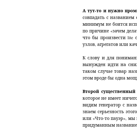
А тут-то и нужно пром
совпадать с названием 
минимум не боится исп
по причине «зачем делат
что бы произвести
lite
узлов, агрегатов или ка
К слову и для понимани
вынужден идти на сниж
таком случае товар наз
этом вроде бы одна мощн
Второй существенный 
которое не имеет ничего
видим генератор с наз
знаем серьезность этог
или «Что-то пауэр», мы 
придуманным названием