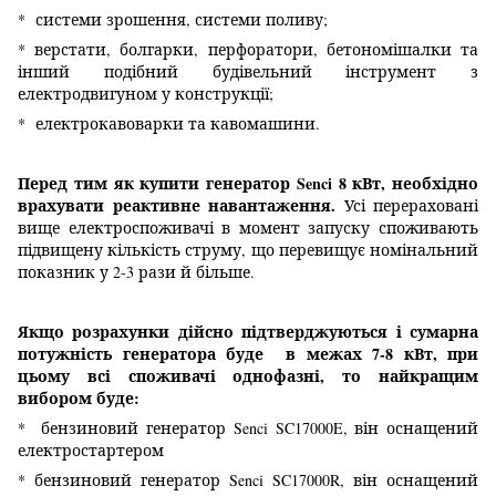
* системи зрошення, системи поливу;
* верстати, болгарки, перфоратори, бетономішалки та
інший подібний будівельний інструмент з
електродвигуном у конструкції;
* електрокавоварки та кавомашини.
Перед тим як купити генератор Senci 8 кВт, необхідно
врахувати реактивне навантаження.
Усі перераховані
вище електроспоживачі в момент запуску споживають
підвищену кількість струму, що перевищує номінальний
показник у 2-3 рази й більше.
Якщо розрахунки дійсно підтверджуються і сумарна
потужність генератора буде в межах 7-8 кВт, при
цьому всі споживачі однофазні, то найкращим
вибором буде:
* бензиновий генератор Senci SC17000
E
, він оснащений
електростартером
* бензиновий генератор Senci SC17000
R
, він оснащений