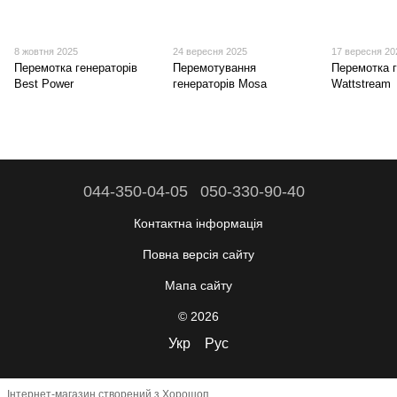
8 жовтня 2025
24 вересня 2025
17 вересня 20
Перемотка генераторів
Перемотування
Перемотка г
Best Power
генераторів Mosa
Wattstream
044-350-04-05
050-330-90-40
Контактна інформація
Повна версія сайту
Мапа сайту
© 2026
Укр
Рус
Інтернет-магазин створений з Хорошоп