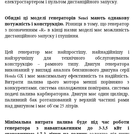
електростартером і пультом дистанційного запуску.
Обидві ці моделі генераторів Senci мають однакову
потужність і конструкцію.
Різниця в тому, що генератор
з позначенням
«R»
в кінці назви моделі має можливість
дистанційного запуску і глушіння.
Цей генератор має найпростішу, найнадійнішу і
найзручнішу для технічного обслуговування
конструкцію – рамного типу. Двигун генератора
виконаний у вигляді аналога бензинового двигуна серії
Honda GХ і має максимальну ефективність та надійність.
Витрати палива цього мотора менші порівняно з
конкурентами, система охолодження повітряна, система
подачі палива карбюраторна. Двигун має один циліндр,
паливний бак розташований у верхній частині рами
над двигуном і має об’єм 25 літрів.
Мінімальна витрата палива буде під час роботи
генератора з навантаженням до 3-3,5 кВт
і
становитиме 1,7-2 літри на годину
залежно від типу