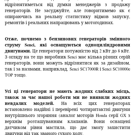
відрізнятиметься від думки менеджерів з продажу
генераторів. Не засуджуйте, але говоритимемо як є
опираючись на реальну статистику відмов запуску,
ремонтів і реальних напрацювань у мотогодинах.
Отже, почнемо з бензинових генераторів змінного
струму Senci, які оснащуються одноциліндровими
двигунами.
Це генератори потужністю від 2 кВт до 8 кВт.
З огляду на те що виробник Senci має кілька різних серій
генераторів, вони можуть відрізнятися як за дизайном,
так і за назвами, наприклад, Senci SC17000R і Senci SC10000e
TOP тощо.
Усі ці генератори не мають жодних слабких місць,
також за час нашої роботи ми не виявили жодних
невдалих моделей.
На всіх цих генераторах
встановлено надійні і перевірені чотиритактні двигуни
внутрішнього згоряння (аналог моторів Honda серії GX з
верхнім розташуванням клапанів. Вони оснащені
датчиком рівня мастила, що дає змогу захистити
двигуни від так званого сухого ходу.