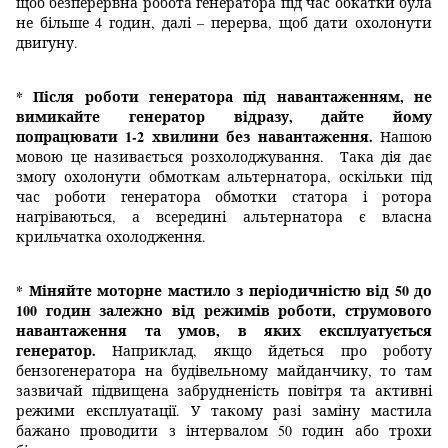
щоб безперервна робота генератора під час обкатки була
не більше 4 годин, далі – перерва, щоб дати охолонути
двигуну.
* Після роботи генератора під навантаженням, не
вимикайте генератор відразу, дайте йому
попрацювати 1-2 хвилини без навантаження.
Нашою
мовою це називається розхолоджування. Така дія дає
змогу охолонути обмоткам альтернатора, оскільки під
час роботи генератора обмотки статора і ротора
нагріваються, а всередині альтернатора є власна
крильчатка охолодження.
* Міняйте моторне мастило з періодичністю від 50 до
100 годин залежно від режимів роботи, струмового
навантаження та умов, в яких експлуатується
генератор.
Наприклад, якщо йдеться про роботу
бензогенератора на будівельному майданчику, то там
зазвичай підвищена забрудненість повітря та активні
режими експлуатації. У такому разі заміну мастила
бажано проводити з інтервалом 50 годин або трохи