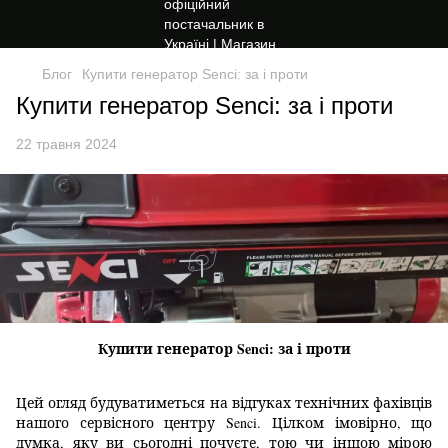
Блог
Купити генератор Senci: за і проти
Купити генератор Senci: за і проти
22 травня 2024
Купити генератор Senci: за і проти
Цей огляд будуватиметься на відгуках технічних фахівців
нашого сервісного центру Senci.
Цілком імовірно, що
думка, яку ви сьогодні почуєте, тою чи іншою мірою