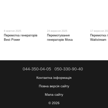
8 жовтня 2025
24 вересня 2025
17 вересня 20
Перемотка генераторів
Перемотування
Перемотка г
Best Power
генераторів Mosa
Wattstream
044-350-04-05
050-330-90-40
Контактна інформація
Повна версія сайту
Мапа сайту
© 2026