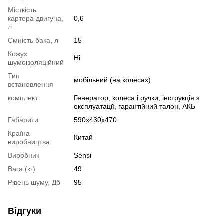
Місткість
картера двигуна,
0,6
л
Ємність бака, л
15
Кожух
Ні
шумоізоляційний
Тип
мобільний (на колесах)
встановлення
комплект
Генератор, колеса і ручки, інструкція з
експлуатації, гарантійний талон, АКБ
Габарити
590x430x470
Країна
Китай
виробництва
Виробник
Sensi
Вага (кг)
49
Рівень шуму, Дб
95
Відгуки