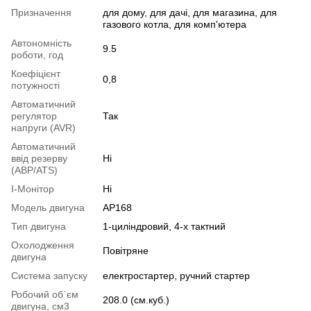
Призначення
для дому
,
для дачі
,
для магазина
,
для
газового котла
,
для комп'ютера
Автономність
9.5
роботи, год
Коефіцієнт
0,8
потужності
Автоматичний
регулятор
Так
напруги (AVR)
Автоматичний
ввід резерву
Ні
(АВР/ATS)
I-Монітор
Ні
Модель двигуна
AP168
Тип двигуна
1-циліндровий, 4-х тактний
Охолодження
Повітряне
двигуна
Система запуску
електростартер
,
ручний стартер
Робочий об`єм
208.0 (см.куб.)
двигуна, см3