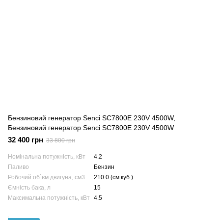
Бензиновий генератор Senci SC7800E 230V 4500W,
Бензиновий генератор Senci SC7800E 230V 4500W
32 400 грн
33 800 грн
Номінальна потужність, кВт
4.2
Паливо
Бензин
Робочий об`єм двигуна, см3
210.0 (см.куб.)
Ємність бака, л
15
Максимальна потужність, кВт
4.5