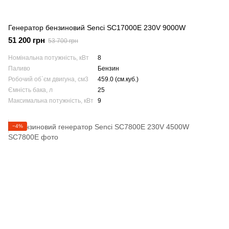
Генератор бензиновий Senci SC17000E 230V 9000W
51 200 грн
53 700 грн
Номінальна потужність, кВт
8
Паливо
Бензин
Робочий об`єм двигуна, см3
459.0 (см.куб.)
Ємність бака, л
25
Максимальна потужність, кВт
9
−4%