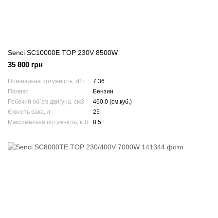
Senci SC10000E TOP 230V 8500W
35 800 грн
Номінальна потужність, кВт
7.36
Паливо
Бензин
Робочий об`єм двигуна, см3
460.0 (см.куб.)
Ємність бака, л
25
Максимальна потужність, кВт
8.5