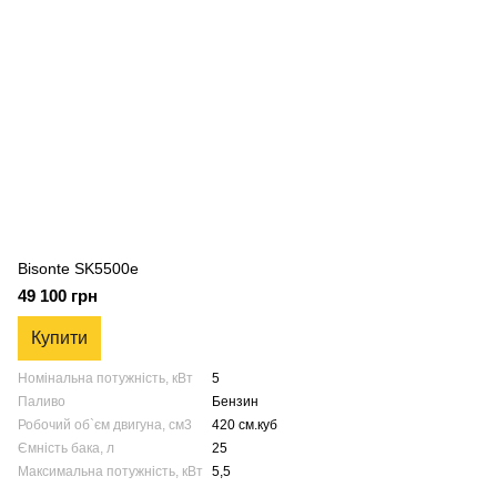
Bisonte SK5500e
49 100 грн
Купити
Номінальна потужність, кВт
5
Паливо
Бензин
Робочий об`єм двигуна, см3
420 см.куб
Ємність бака, л
25
Максимальна потужність, кВт
5,5