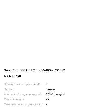
Senci SC8000TE TOP 230/400V 7000W
63 400 грн
Номінальна потужність, кВт
6
Паливо
Бензин
Робочий об`єм двигуна, см3
420.0 (см.куб.)
Ємність бака, л
25
Максимальна потужність, кВт
7