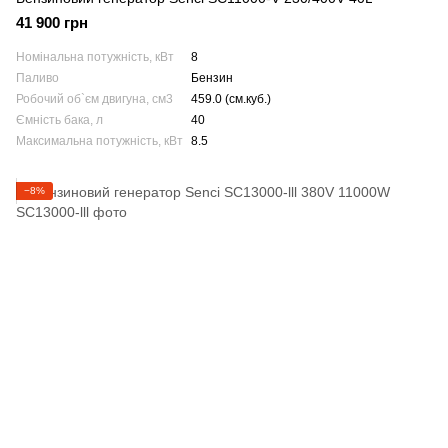
41 900 грн
Номінальна потужність, кВт
8
Паливо
Бензин
Робочий об`єм двигуна, см3
459.0 (см.куб.)
Ємність бака, л
40
Максимальна потужність, кВт
8.5
−8%