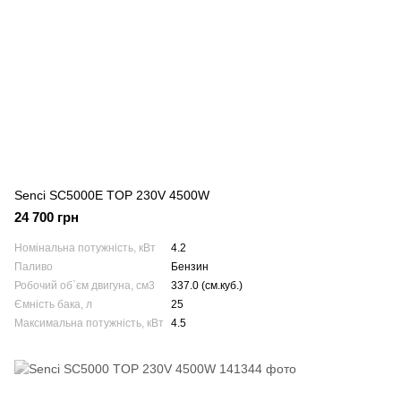
Senci SC5000E TOP 230V 4500W
24 700 грн
Номінальна потужність, кВт
4.2
Паливо
Бензин
Робочий об`єм двигуна, см3
337.0 (см.куб.)
Ємність бака, л
25
Максимальна потужність, кВт
4.5