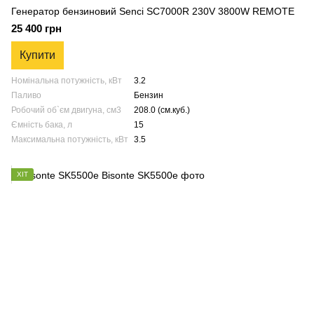
Генератор бензиновий Senci SC7000R 230V 3800W REMOTE
25 400 грн
Купити
Номінальна потужність, кВт
3.2
Паливо
Бензин
Робочий об`єм двигуна, см3
208.0 (см.куб.)
Ємність бака, л
15
Максимальна потужність, кВт
3.5
ХІТ