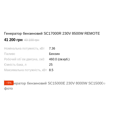
Генератор бензиновий SC17000R 230V 8500W REMOTE
41 200 грн
43 100 грн
Номінальна потужність, кВт
7.36
Паливо
Бензин
Робочий об`єм двигуна, см3
460.0 (см.куб.)
Ємність бака, л
25
Максимальна потужність, кВт
8.5
−5%