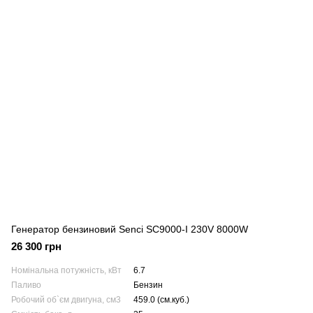
Генератор бензиновий Senci SC9000-I 230V 8000W
26 300 грн
Номінальна потужність, кВт
6.7
Паливо
Бензин
Робочий об`єм двигуна, см3
459.0 (см.куб.)