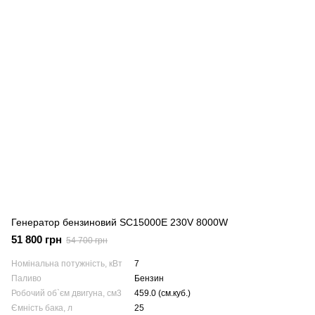
Генератор бензиновий SC15000E 230V 8000W
51 800 грн
54 700 грн
Номінальна потужність, кВт
7
Паливо
Бензин
Робочий об`єм двигуна, см3
459.0 (см.куб.)
Ємність бака, л
25