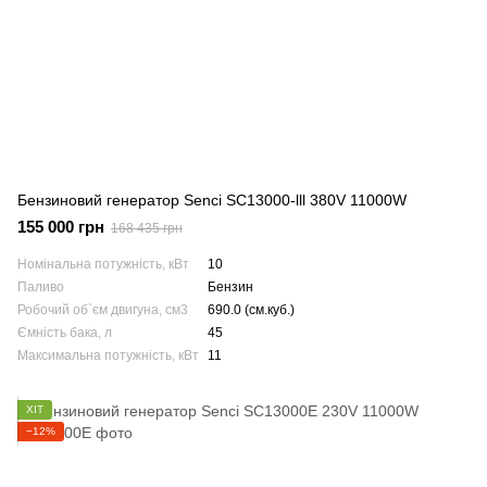
Бензиновий генератор Senci SC13000-lll 380V 11000W
155 000 грн
168 435 грн
Номінальна потужність, кВт
10
Паливо
Бензин
Робочий об`єм двигуна, см3
690.0 (см.куб.)
Ємність бака, л
45
Максимальна потужність, кВт
11
ХІТ
−12%