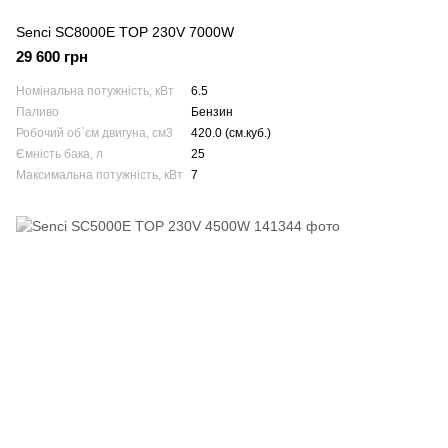
Senci SC8000E TOP 230V 7000W
29 600 грн
Номінальна потужність, кВт
6.5
Паливо
Бензин
Робочий об`єм двигуна, см3
420.0 (см.куб.)
Ємність бака, л
25
Максимальна потужність, кВт
7