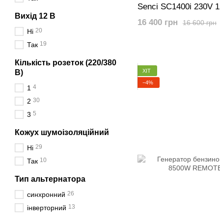
Senci SC1400i 230V 
Вихід 12 В
16 400 грн
16 600 грн
20
Ні
19
Так
Кількість розеток (220/380
ХІТ
В)
−4%
4
1
30
2
5
3
Кожух шумоізоляційний
29
Ні
10
Так
Тип альтернатора
26
синхронний
13
інверторний