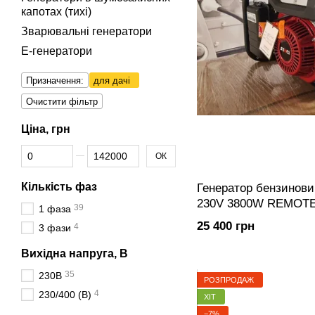
капотах (тихі)
Зварювальні генератори
Е-генератори
Призначення:
для дачі
Очистити фільтр
Ціна, грн
Від Ціна, грн
До Ціна, грн
ОК
Кількість фаз
Генератор бензинови
230V 3800W REMOT
39
1 фаза
25 400 грн
4
3 фази
Вихідна напруга, В
35
230В
РОЗПРОДАЖ
4
230/400 (В)
ХІТ
−7%