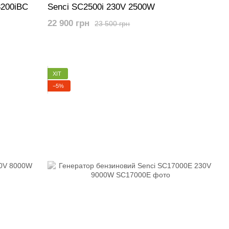
3200iBC
Senci SC2500i 230V 2500W
22 900 грн
23 500 грн
ХІТ
−5%