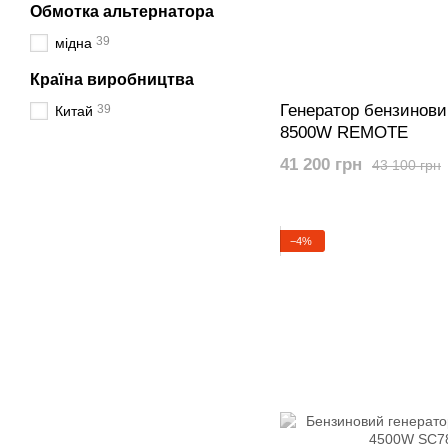
Обмотка альтернатора
39
мідна
Країна виробництва
Генератор бензинов
39
Китай
8500W REMOTE
41 200 грн
43 100 грн
−4%