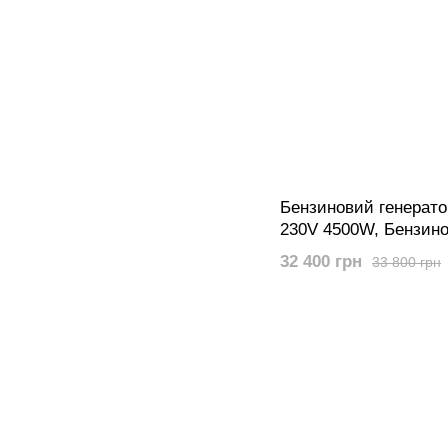
Бензиновий генерато
230V 4500W, Бензино
Senci SC7800E 230V
32 400 грн
33 800 грн