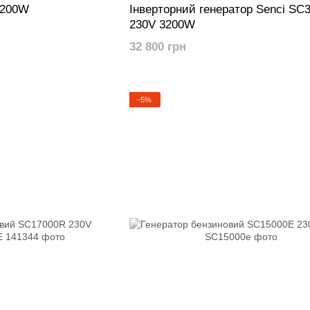
1200W
Інверторний генератор Senci SC
230V 3200W
32 800 грн
−5%