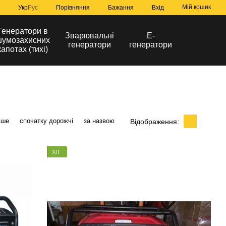
Мій кошик
Порівняння
Укр
Рус
Бажання
Вхід
Генератори в
Зварювальні
Е-
умозахисних
генератори
генератори
капотах (тихі)
вше
спочатку дорожчі
за назвою
Відображення:
ХІТ