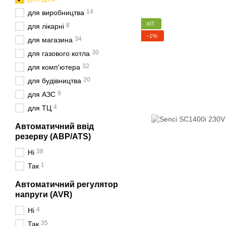
14
для виробництва
ХІТ
8
для лікарні
−1%
34
для магазина
30
для газового котла
32
для комп'ютера
20
для будівництва
9
для АЗС
4
для ТЦ
Автоматичний ввід
резерву (АВР/ATS)
38
Ні
1
Так
Автоматичний регулятор
напруги (AVR)
4
Ні
35
Так