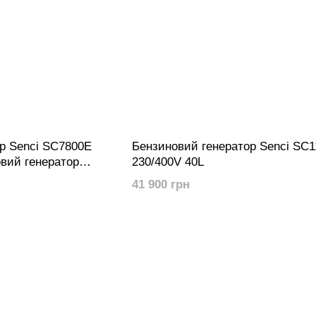
р Senci SC7800E
Бензиновий генератор Senci SC1
вий генератор
230/400V 40L
 4500W
41 900 грн