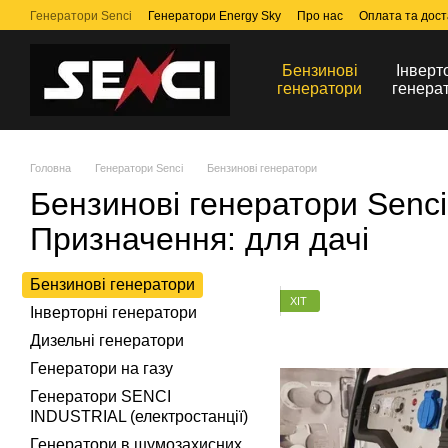
Перейти до основного контенту
Генератори Senci
Генератори Energy Sky
Про нас
Оплата та дост
Бензинові
Інверт
генератори
генера
Головна
Генератори Senci
Бензинові генератори
Бензинові генератори Senci
Призначення: для дачі
Бензинові генератори
ХІТ
Інверторні генератори
Дизельні генератори
Генератори на газу
Генератори SENCI
INDUSTRIAL (електростанції)
Генератори в шумозахисних