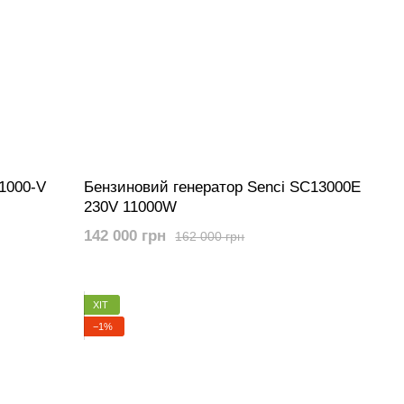
1000-V
Бензиновий генератор Senci SC13000E
230V 11000W
142 000 грн
162 000 грн
ХІТ
−1%