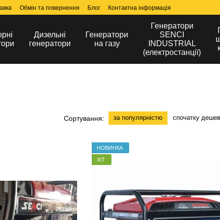
авка
Обмін та повернення
Блог
Контактна інформація
Генератори
орні
Дизельні
Генератори
SENCI
ш
тори
генератори
на газу
INDUSTRIAL
(електростанції)
за популярністю
спочатку деше
Сортування:
НОВИНКА
ХІТ