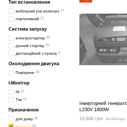
Тип встановлення
27
мобільний (на колесах)
12
портативний
Система запуску
26
електростартер
36
ручний стартер
3
дистанційний з пульта
Охолодження двигуна
38
Повітряне
I-Монітор
23
Ні
16
Так
Інверторний генерато
L230V 1800W
Призначення
15 600 грн
39
16 800 грн
для дому
39
для дачі