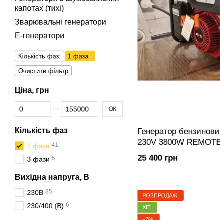
капотах (тихі)
Зварювальні генератори
Е-генератори
Кількість фаз:
1 фаза
Очистити фільтр
Ціна, грн
Від Ціна, грн
До Ціна, грн
ОК
Кількість фаз
Генератор бензинови
230V 3800W REMOT
41
1 фаза
25 400 грн
6
3 фази
Вихідна напруга, В
35
230В
РОЗПРОДАЖ
6
230/400 (В)
ХІТ
−7%