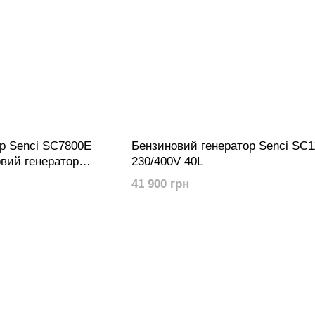
р Senci SC7800E
Бензиновий генератор Senci SC1
вий генератор
230/400V 40L
 4500W
41 900 грн