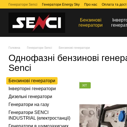
Перейти до основного контенту
Генератори Senci
Генератори Energy Sky
Про нас
Оплата та дост
Бензинові
Інверт
генератори
генера
Головна
Генератори Senci
Бензинові генератори
Однофазні бензинові генер
Senci
Бензинові генератори
ХІТ
Інверторні генератори
Дизельні генератори
Генератори на газу
Генератори SENCI
INDUSTRIAL (електростанції)
Генератори в шумозахисних