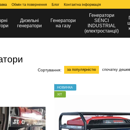
авка
Обмін та повернення
Блог
Контактна інформація
Генератори
орні
Дизельні
Генератори
SENCI
ш
тори
генератори
на газу
INDUSTRIAL
(електростанції)
атори
за популярністю
спочатку деше
Сортування:
НОВИНКА
ХІТ