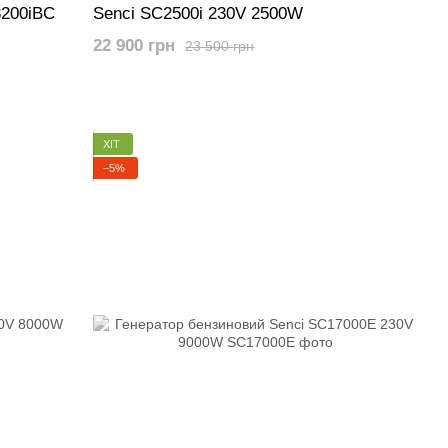
3200iBC
Senci SC2500i 230V 2500W
22 900 грн
23 500 грн
ХІТ
−5%