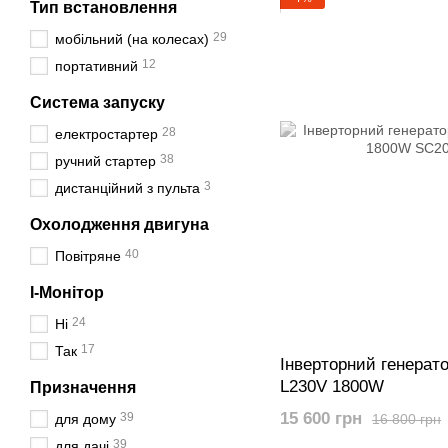
Тип встановлення
29
мобільний (на колесах)
12
портативний
Система запуску
28
електростартер
38
ручний стартер
3
дистанційний з пульта
Охолодження двигуна
40
Повітряне
I-Монітор
24
Ні
17
Так
Інверторний генерато
L230V 1800W
Призначення
15 600 грн
39
16 800 грн
для дому
39
для дачі