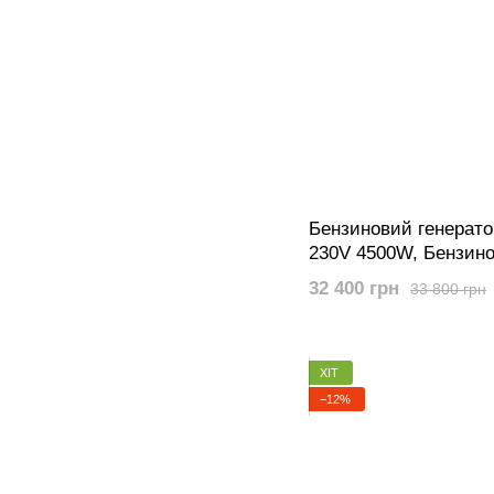
Бензиновий генерато
230V 4500W, Бензино
Senci SC7800E 230V
32 400 грн
33 800 грн
ХІТ
−12%