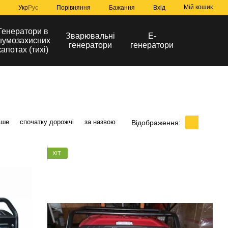
Мій кошик
Порівняння
Укр
Рус
Бажання
Вхід
Генератори в
Зварювальні
Е-
умозахисних
генератори
генератори
капотах (тихі)
вше
спочатку дорожчі
за назвою
Відображення:
ХІТ