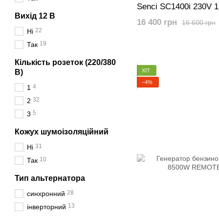
Senci SC1400i 230V 
Вихід 12 В
16 400 грн
16 600 грн
22
Ні
19
Так
Кількість розеток (220/380
ХІТ
В)
−4%
4
1
32
2
5
3
Кожух шумоізоляційний
31
Ні
10
Так
Тип альтернатора
28
синхронний
13
інверторний