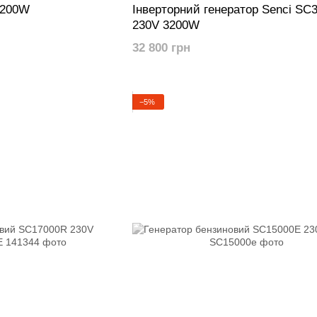
1200W
Інверторний генератор Senci SC
230V 3200W
32 800 грн
−5%