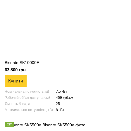
Bisonte SK10000E
63 800 грн
Купити
Номінальна потужність, кВт
7.5 кВт
Робочий об`єм двигуна, см3
459 куб.см
Ємність бака, л
25
Максимальна потужність, кВт
8 кВт
ХІТ