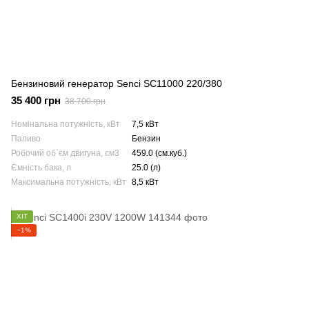
Бензиновий генератор Senci SC11000 220/380
35 400 грн
38 700 грн
Номінальна потужність, кВт
7,5 кВт
Паливо
Бензин
Робочий об`єм двигуна, см3
459.0 (см.куб.)
Ємність бака, л
25.0 (л)
Максимальна потужність, кВт
8,5 кВт
ХІТ
−1%