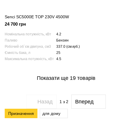
Senci SC5000E TOP 230V 4500W
24 700 грн
Номінальна потужність, кВт
4.2
Паливо
Бензин
Робочий об`єм двигуна, см3
337.0 (см.куб.)
Ємність бака, л
25
Максимальна потужність, кВт
4.5
Показати ще 19 товарів
Назад
Вперед
1
з 2
Призначення
для дому