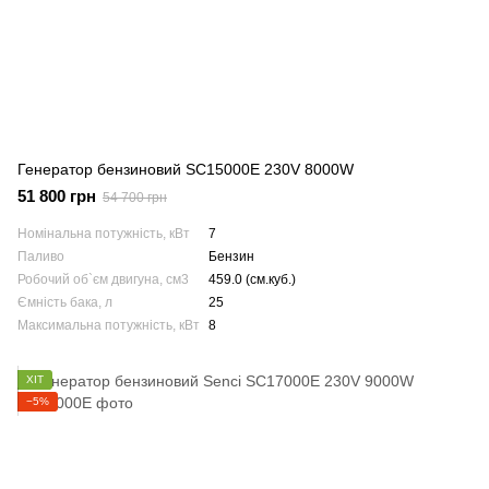
Генератор бензиновий SC15000E 230V 8000W
51 800 грн
54 700 грн
Номінальна потужність, кВт
7
Паливо
Бензин
Робочий об`єм двигуна, см3
459.0 (см.куб.)
Ємність бака, л
25
Максимальна потужність, кВт
8
ХІТ
−5%