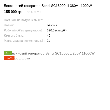
Бензиновий генератор Senci SC13000-lll 380V 11000W
155 000 грн
168 435 грн
Номінальна потужність, кВт
10
Паливо
Бензин
Робочий об`єм двигуна, см3
690.0 (см.куб.)
Ємність бака, л
45
Максимальна потужність, кВт
11
ХІТ
−12%