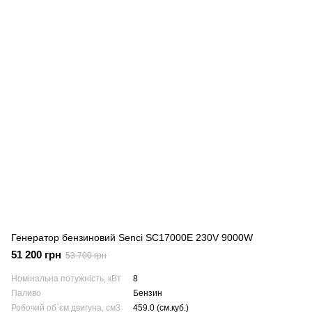
Генератор бензиновий Senci SC17000E 230V 9000W
51 200 грн
53 700 грн
Номінальна потужність, кВт
8
Паливо
Бензин
Робочий об`єм двигуна, см3
459.0 (см.куб.)