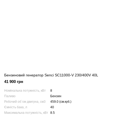
Бензиновий генератор Senci SC11000-V 230/400V 40L
41 900 грн
Номінальна потужність, кВт
8
Паливо
Бензин
Робочий об`єм двигуна, см3
459.0 (см.куб.)
Ємність бака, л
40
Максимальна потужність, кВт
8.5