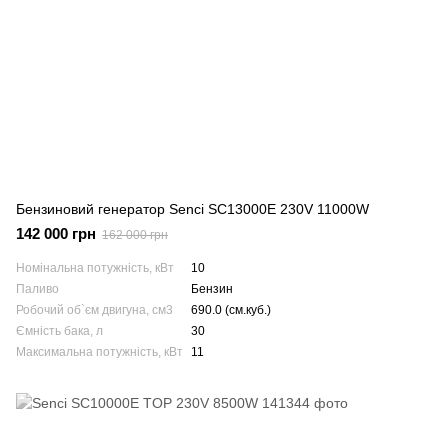
Бензиновий генератор Senci SC13000E 230V 11000W
142 000 грн
162 000 грн
Номінальна потужність, кВт
10
Паливо
Бензин
Робочий об`єм двигуна, см3
690.0 (см.куб.)
Ємність бака, л
30
Максимальна потужність, кВт
11