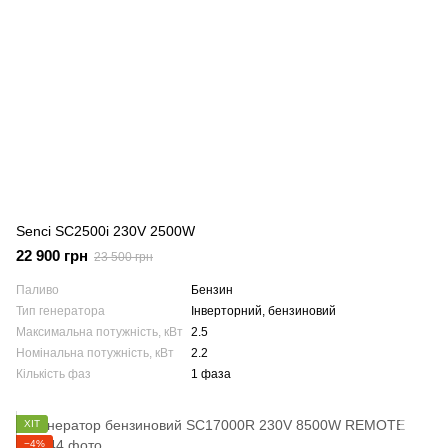
Senci SC2500i 230V 2500W
22 900 грн
23 500 грн
Паливо
Бензин
Тип генератора
Інверторний, бензиновий
Максимальна потужність, кВт
2.5
Номінальна потужність, кВт
2.2
Кількість фаз
1 фаза
ХІТ
−4%