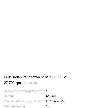
Бензиновий генератор Senci SC6000-V
27 700 грн
27 900 грн
Номінальна потужність, кВт
5
Паливо
Бензин
Робочий об`єм двигуна, см3
389.0 (см.куб.)
Ємність бака, л
25