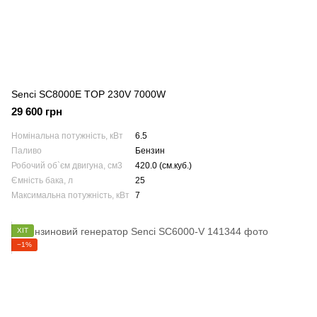
Senci SC8000E TOP 230V 7000W
29 600 грн
Номінальна потужність, кВт
6.5
Паливо
Бензин
Робочий об`єм двигуна, см3
420.0 (см.куб.)
Ємність бака, л
25
Максимальна потужність, кВт
7
ХІТ
−1%