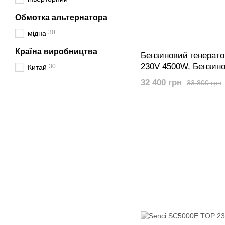
Обмотка альтернатора
30
мідна
Країна виробництва
Бензиновий генерато
230V 4500W, Бензино
30
Китай
Senci SC7800E 230V
32 400 грн
33 800 грн