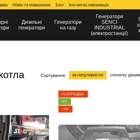
авка
Обмін та повернення
Блог
Контактна інформація
Генератори
орні
Дизельні
Генератори
SENCI
ш
тори
генератори
на газу
INDUSTRIAL
(електростанції)
котла
за популярністю
спочатку деше
Сортування:
РОЗПРОДАЖ
ХІТ
−7%