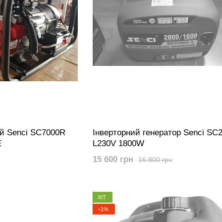
й Senci SC7000R
Інверторний генератор Senci SC2
E
L230V 1800W
15 600 грн
16 800 грн
ХІТ
−1%