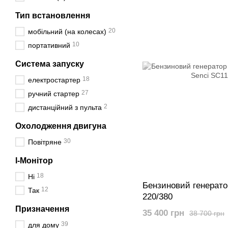
Тип встановлення
20
мобільний (на колесах)
10
портативний
Система запуску
18
електростартер
27
ручний стартер
2
дистанційний з пульта
Охолодження двигуна
30
Повітряне
I-Монітор
18
Ні
Бензиновий генерато
12
Так
220/380
Призначення
35 400 грн
38 700 грн
39
для дому