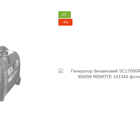
ХІТ
−4%