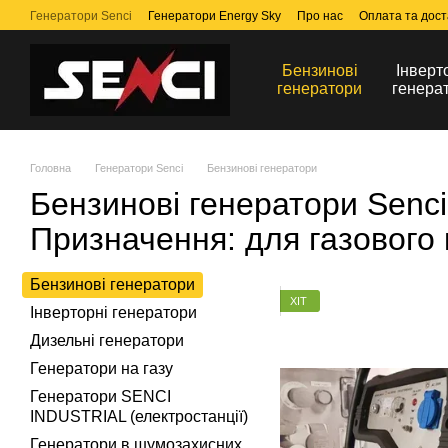
Перейти до основного контенту
Генератори Senci
Генератори Energy Sky
Про нас
Оплата та дост
Бензинові
Інверт
генератори
генера
Головна
Генератори Senci
Бензинові генератори
Бензинові генератори Senci
Призначення: для газового 
Бензинові генератори
ХІТ
Інверторні генератори
Дизельні генератори
Генератори на газу
Генератори SENCI
INDUSTRIAL (електростанції)
Генератори в шумозахисних