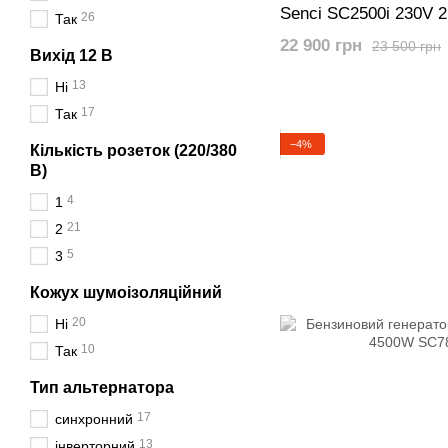
Senci SC2500i 230V 
26
Так
22 900 грн
23 500 грн
Вихід 12 В
13
Ні
17
Так
−4%
Кількість розеток (220/380
В)
4
1
21
2
5
3
Кожух шумоізоляційний
20
Ні
10
Так
Тип альтернатора
17
синхронний
13
інверторний