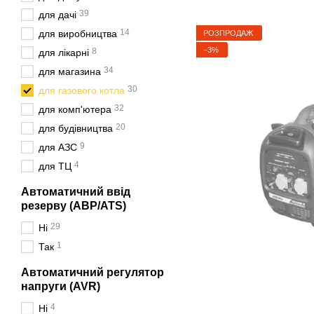
39
для дачі
14
для виробництва
РОЗПРОДАЖ
−3%
8
для лікарні
34
для магазина
30
для газового котла
32
для комп'ютера
20
для будівництва
9
для АЗС
4
для ТЦ
Автоматичний ввід
резерву (АВР/ATS)
29
Ні
1
Так
Автоматичний регулятор
напруги (AVR)
4
Ні