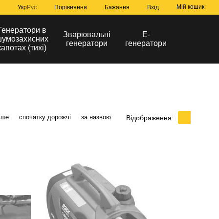
Мій кошик
Порівняння
Укр
Рус
Бажання
Вхід
Генератори в
Зварювальні
Е-
умозахисних
генератори
генератори
капотах (тихі)
вше
спочатку дорожчі
за назвою
Відображення: