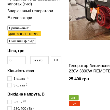
капотах (тихі)
Зварювальні генератори
Е-генератори
Призначення:
для газового котла
Очистити фільтр
Ціна, грн
Від Ціна, грн
До Ціна, грн
ОК
Генератор бензинови
Кількість фаз
230V 3800W REMOT
30
1 фаза
25 400 грн
2
3 фази
Вихідна напруга, В
ХІТ
28
230В
−9%
2
230/400 (В)