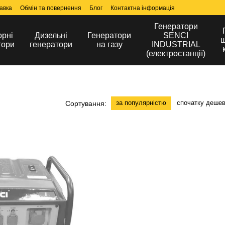
авка
Обмін та повернення
Блог
Контактна інформація
Генератори
орні
Дизельні
Генератори
SENCI
ш
тори
генератори
на газу
INDUSTRIAL
(електростанції)
за популярністю
спочатку деше
Сортування: