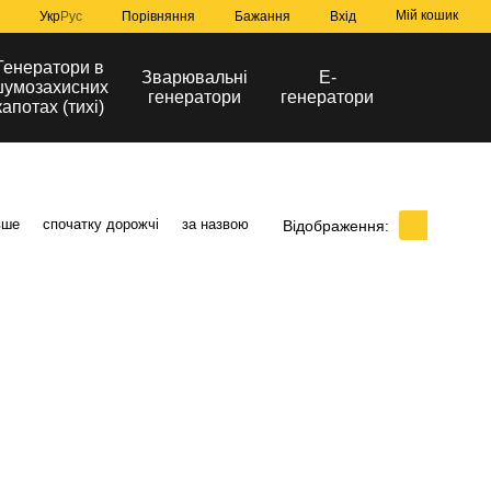
Мій кошик
Порівняння
Укр
Рус
Бажання
Вхід
Генератори в
Зварювальні
Е-
умозахисних
генератори
генератори
капотах (тихі)
вше
спочатку дорожчі
за назвою
Відображення: