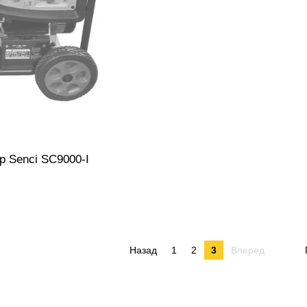
р Senci SC9000-I
Назад
1
2
3
Вперед