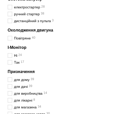
28
електростартер
38
ручний стартер
3
дистанційний з пульта
Охолодження двигуна
40
Повітряне
I-Монітор
24
Ні
17
Так
Призначення
39
для дому
39
для дачі
14
для виробництва
8
для лікарні
34
для магазина
30