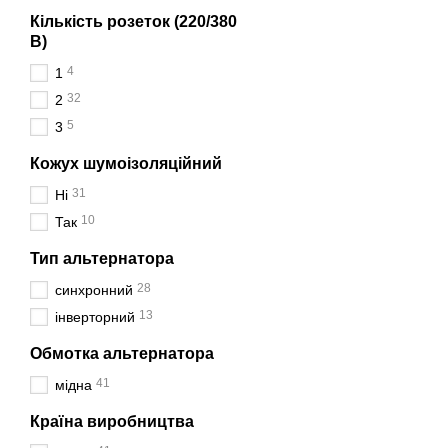
Кількість розеток (220/380
В)
4
1
32
2
5
3
Кожух шумоізоляційний
31
Ні
10
Так
Тип альтернатора
28
синхронний
13
інверторний
Обмотка альтернатора
41
мідна
Країна виробництва