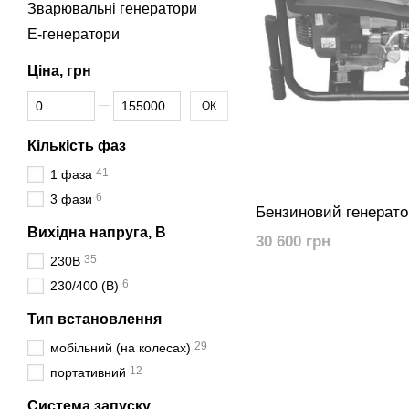
Зварювальні генератори
Е-генератори
Ціна, грн
Від Ціна, грн
До Ціна, грн
ОК
Кількість фаз
41
1 фаза
6
3 фази
Бензиновий генерато
Вихідна напруга, В
30 600 грн
35
230В
6
230/400 (В)
Тип встановлення
29
мобільний (на колесах)
12
портативний
Система запуску