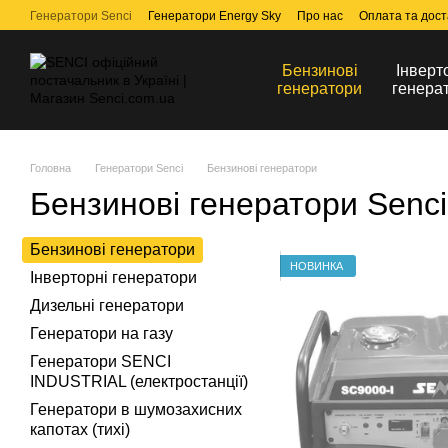
Перейти до основного контенту
Генератори Senci
Генератори Energy Sky
Про нас
Оплата та дост
Бензинові
Інверт
генератори
генера
Головна
Генератори Senci
Бензинові генератори
Бензинові генератори Senci
Бензинові генератори
НОВИНКА
Інверторні генератори
Дизельні генератори
Генератори на газу
Генератори SENCI
INDUSTRIAL (електростанції)
Генератори в шумозахисних
капотах (тихі)