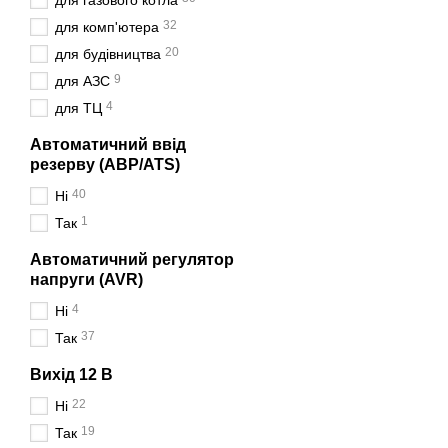
для газового котла
32
для комп'ютера
20
для будівництва
9
для АЗС
4
для ТЦ
Автоматичний ввід
резерву (АВР/ATS)
40
Ні
1
Так
Автоматичний регулятор
напруги (AVR)
4
Ні
37
Так
Вихід 12 В
22
Ні
19
Так