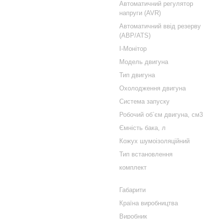
Автоматичний регулятор
напруги (AVR)
Автоматичний ввід резерву
(АВР/ATS)
I-Монітор
Модель двигуна
Тип двигуна
Охолодження двигуна
Система запуску
Робочий об`єм двигуна, см3
Ємність бака, л
Кожух шумоізоляційний
Тип встановлення
комплект
Габарити
Країна виробництва
Виробник