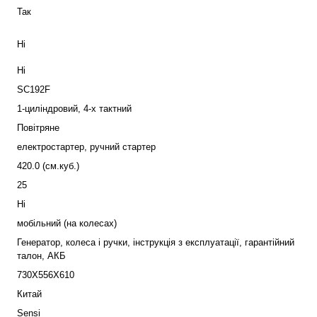
Так
Ні
Ні
SC192F
1-циліндровий, 4-х тактний
Повітряне
електростартер
,
ручний стартер
420.0 (см.куб.)
25
Ні
мобільний (на колесах)
Генератор, колеса і ручки, інструкція з експлуатації, гарантійний
талон, АКБ
730Х556Х610
Китай
Sensi