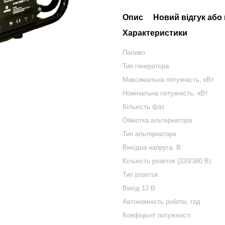
Опис
Новий відгук або
Характеристики
Паливо
Тип генератора
Максимальна потужність, кВт
Номінальна потужність, кВт
Кількість фаз
Обмотка альтернатора
Тип альтернатора
Вихідна напруга, В
Кількість розеток (220/380 В)
Тип розеток
Вихід 12 В
Автономність роботи, год
Коефіцієнт потужності