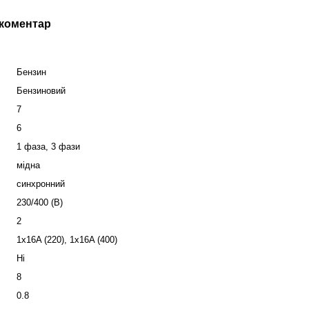
 коментар
Бензин
Бензиновий
7
6
1 фаза
,
3 фази
мідна
синхронний
230/400 (В)
2
1x16A (220), 1x16A (400)
Ні
8
0.8