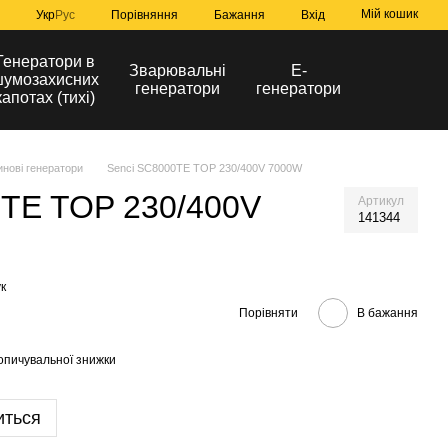
Мій кошик
Порівняння
Укр
Рус
Бажання
Вхід
Генератори в
Зварювальні
Е-
умозахисних
генератори
генератори
капотах (тихі)
инові генератори
Senci SC8000TE TOP 230/400V 7000W
0TE TOP 230/400V
Артикул
141344
к
Порівняти
В бажання
опичувальної знижки
иться