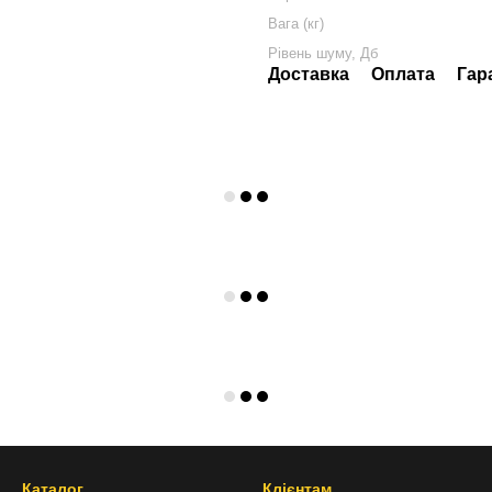
Вага (кг)
Рівень шуму, Дб
Доставка
Оплата
Гар
Каталог
Клієнтам