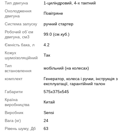
Тип двигуна
1-циліндровий, 4-х тактний
Охолодження
Повітряне
двигуна
Система запуску
ручний стартер
Робочий об`єм
99.0 (см.куб.)
двигуна, см3
Ємність бака, л
4.2
Кожух
Так
шумоізоляційний
Тип
мобільний (на колесах)
встановлення
комплект
Генератор, колеса і ручки, інструкція з
експлуатації, гарантійний талон
Габарити
575x375x545
Країна
Китай
виробництва
Виробник
Sensi
Вага (кг)
24
Рівень шуму, Дб
63