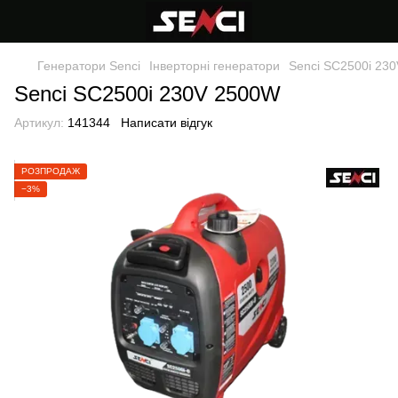
Генератори Senci
Інверторні генератори
Senci SC2500i 23
Senci SC2500i 230V 2500W
Артикул:
141344
Написати відгук
РОЗПРОДАЖ
−3%