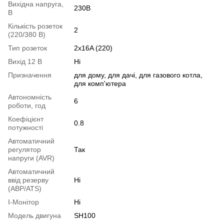
Вихідна напруга,
230В
В
Кількість розеток
2
(220/380 В)
Тип розеток
2x16A (220)
Вихід 12 В
Ні
Призначення
для дому, для дачі, для газового котла,
для комп'ютера
Автономність
6
роботи, год
Коефіцієнт
0.8
потужності
Автоматичний
регулятор
Так
напруги (AVR)
Автоматичний
ввід резерву
Ні
(АВР/ATS)
I-Монітор
Ні
Модель двигуна
SH100