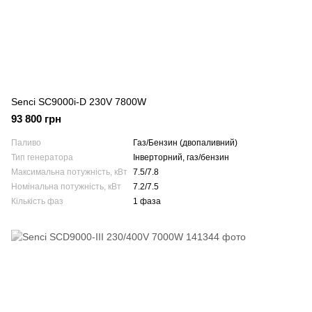
Senci SC9000i-D 230V 7800W
93 800 грн
Паливо
Газ/Бензин (двопаливний)
Тип генератора
Інверторний, газ/бензин
Максимальна потужність, кВт
7.5/7.8
Номінальна потужність, кВт
7.2/7.5
Кількість фаз
1 фаза