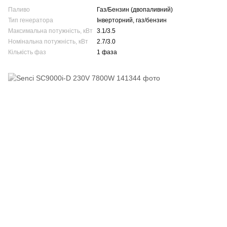
Паливо
Газ/Бензин (двопаливний)
Тип генератора
Інверторний, газ/бензин
Максимальна потужність, кВт
3.1/3.5
Номінальна потужність, кВт
2.7/3.0
Кількість фаз
1 фаза