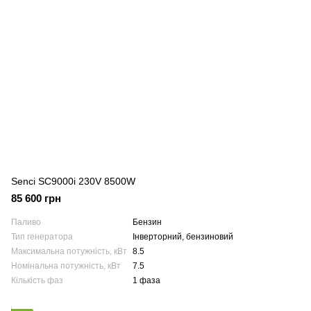
Senci SC9000i 230V 8500W
85 600 грн
Паливо
Бензин
Тип генератора
Інверторний, бензиновий
Максимальна потужність, кВт
8.5
Номінальна потужність, кВт
7.5
Кількість фаз
1 фаза