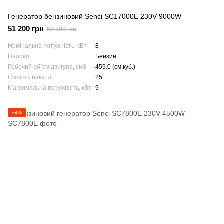
Генератор бензиновий Senci SC17000E 230V 9000W
51 200 грн
53 700 грн
Номінальна потужність, кВт
8
Паливо
Бензин
Робочий об`єм двигуна, см3
459.0 (см.куб.)
Ємність бака, л
25
Максимальна потужність, кВт
9
−4%