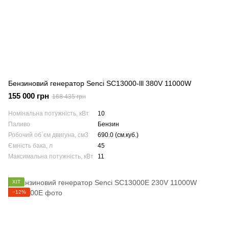
Бензиновий генератор Senci SC13000-lll 380V 11000W
155 000 грн
168 435 грн
Номінальна потужність, кВт
10
Паливо
Бензин
Робочий об`єм двигуна, см3
690.0 (см.куб.)
Ємність бака, л
45
Максимальна потужність, кВт
11
ХІТ
−12%