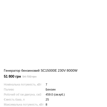
Генератор бензиновий SC15000E 230V 8000W
51 800 грн
54 700 грн
Номінальна потужність, кВт
7
Паливо
Бензин
Робочий об`єм двигуна, см3
459.0 (см.куб.)
Ємність бака, л
25
Максимальна потужність, кВт
8