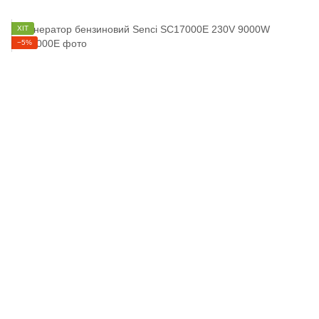
ХІТ
−5%