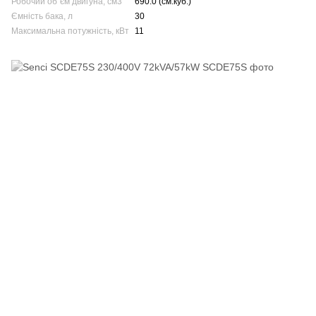
Робочий об`єм двигуна, см3
690.0 (см.куб.)
Ємність бака, л
30
Максимальна потужність, кВт
11