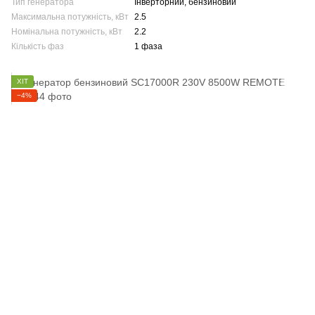
Тип генератора
Інверторний, бензиновий
Максимальна потужність, кВт
2.5
Номінальна потужність, кВт
2.2
Кількість фаз
1 фаза
ХІТ
−4%