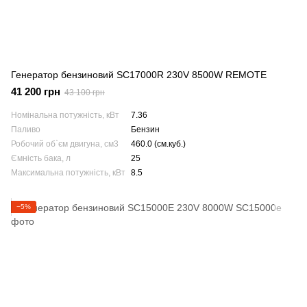
Генератор бензиновий SC17000R 230V 8500W REMOTE
41 200 грн
43 100 грн
Номінальна потужність, кВт
7.36
Паливо
Бензин
Робочий об`єм двигуна, см3
460.0 (см.куб.)
Ємність бака, л
25
Максимальна потужність, кВт
8.5
−5%