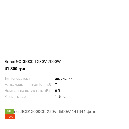
Senci SCD9000-I 230V 7000W
41 800 грн
Тип генератора
дизельний
Максимальна потужність, кВт
7
Номінальна потужність, кВт
6.5
Кількість фаз
1 фаза
ХІТ
−3%