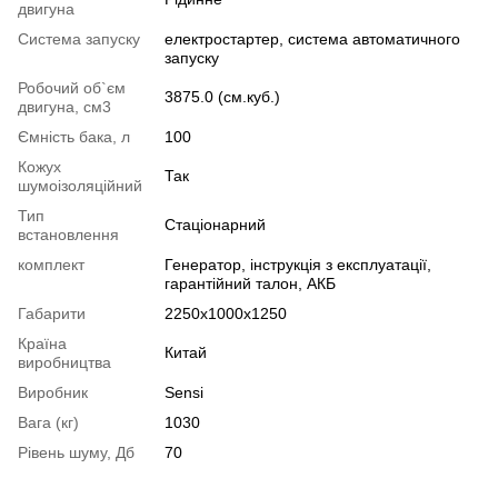
двигуна
Система запуску
електростартер, система автоматичного
запуску
Робочий об`єм
3875.0 (см.куб.)
двигуна, см3
Ємність бака, л
100
Кожух
Так
шумоізоляційний
Тип
Стаціонарний
встановлення
комплект
Генератор, інструкція з експлуатації,
гарантійний талон, АКБ
Габарити
2250х1000х1250
Країна
Китай
виробництва
Виробник
Sensi
Вага (кг)
1030
Рівень шуму, Дб
70