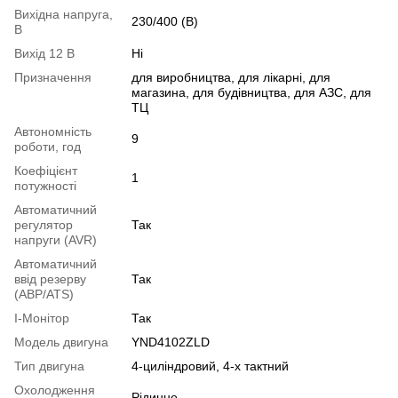
Вихідна напруга,
230/400 (В)
В
Вихід 12 В
Ні
Призначення
для виробництва, для лікарні, для
магазина, для будівництва, для АЗС, для
ТЦ
Автономність
9
роботи, год
Коефіцієнт
1
потужності
Автоматичний
регулятор
Так
напруги (AVR)
Автоматичний
ввід резерву
Так
(АВР/ATS)
I-Монітор
Так
Модель двигуна
YND4102ZLD
Тип двигуна
4-циліндровий, 4-х тактний
Охолодження
Рідинне