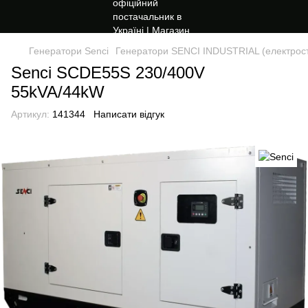
Генератори Senci
Генератори SENCI INDUSTRIAL (електрост
Senci SCDE55S 230/400V
55kVA/44kW
Артикул:
141344
Написати відгук