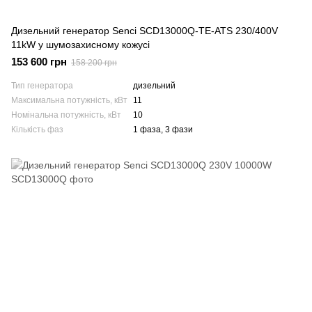
Дизельний генератор Senci SCD13000Q-TE-ATS 230/400V
11kW у шумозахисному кожусі
153 600 грн
158 200 грн
Тип генератора
дизельний
Максимальна потужність, кВт
11
Номінальна потужність, кВт
10
Кількість фаз
1 фаза, 3 фази