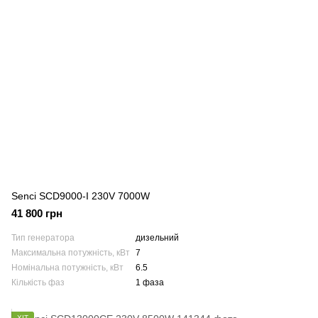
Senci SCD9000-I 230V 7000W
41 800 грн
Тип генератора
дизельний
Максимальна потужність, кВт
7
Номінальна потужність, кВт
6.5
Кількість фаз
1 фаза
ХІТ