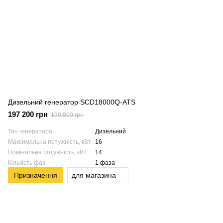
Дизельний генератор SCD18000Q-ATS
197 200 грн
199 800 грн
Тип генератора
Дизельний
Максимальна потужність, кВт
16
Номінальна потужність, кВт
14
Кількість фаз
1 фаза
Призначення
для магазина