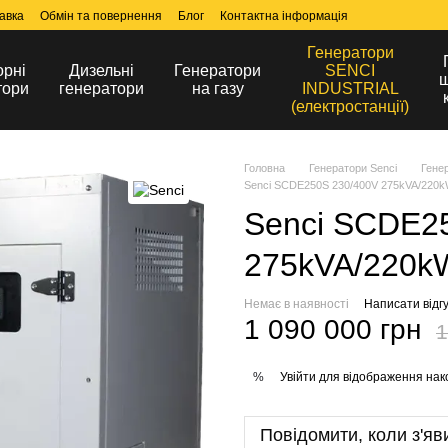
авка
Обмін та повернення
Блог
Контактна інформація
Генератори
орні
Дизельні
Генератори
SENCI
ш
тори
генератори
на газу
INDUSTRIAL
(електростанції)
Головна
Генератори Senci
Гене
Senci SCDE250S 230/400V 275kVA/220
Senci SCDE2
275kVA/220k
Немає в наявності
Написати відгу
1 090 000 грн
1
Увійти
для відображення нак
%
Повідомити, коли з'яв