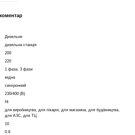
 коментар
Дизельне
дизельна станція
200
220
1 фаза, 3 фази
мідна
синхронний
230/400 (В)
Ні
для виробництва, для лікарні, для магазина, для будівництва,
для АЗС, для ТЦ
10
0.8