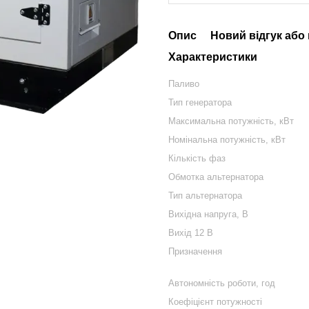
Опис
Новий відгук або
Характеристики
Паливо
Тип генератора
Максимальна потужність, кВт
Номінальна потужність, кВт
Кількість фаз
Обмотка альтернатора
Тип альтернатора
Вихідна напруга, В
Вихід 12 В
Призначення
Автономність роботи, год
Коефіцієнт потужності