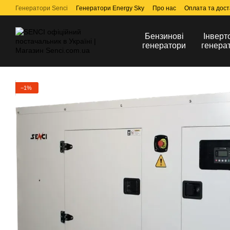
Перейти до основного контенту
Генератори Senci
Генератори Energy Sky
Про нас
Оплата та дост
Бензинові
Інверт
генератори
генера
−1%