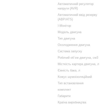
Автоматичний регулятор
напруги (AVR)
Автоматичний ввід резерву
(АВР/ATS)
I-Монітор
Модель двигуна
Тип двигуна
Охолодження двигуна
Система запуску
Робочий об`єм двигуна, см3
Місткість картера двигуна, л
Ємність бака, л
Кожух шумоізоляційний
Тип встановлення
комплект
Габарити
Країна виробництва