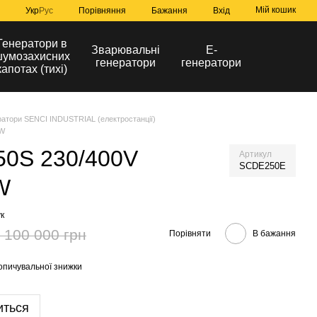
Мій кошик
Порівняння
Укр
Рус
Бажання
Вхід
Генератори в
Зварювальні
Е-
умозахисних
генератори
генератори
капотах (тихі)
ратори SENCI INDUSTRIAL (електростанції)
kW
50S 230/400V
Артикул
SCDE250E
W
к
 100 000 грн
Порівняти
В бажання
опичувальної знижки
иться