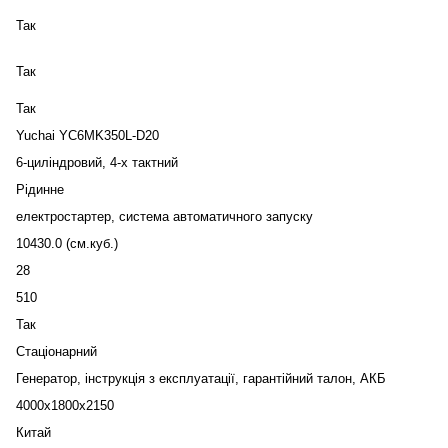
Так
Так
Так
Yuchai YC6MK350L-D20
6-циліндровий, 4-х тактний
Рідинне
електростартер, система автоматичного запуску
10430.0 (см.куб.)
28
510
Так
Стаціонарний
Генератор, інструкція з експлуатації, гарантійний талон, АКБ
4000х1800х2150
Китай