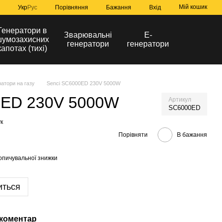
Мій кошик
Порівняння
Укр
Рус
Бажання
Вхід
Генератори в
Зварювальні
Е-
умозахисних
генератори
генератори
капотах (тихі)
атори на газу
Senci SC6000ED 230V 5000W
0ED 230V 5000W
Артикул
SC6000ED
к
Порівняти
В бажання
опичувальної знижки
иться
 коментар