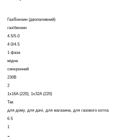
Газ/Бензин (двопаливний)
газ/бензин
4.5/5.0
4.0/4.5
1 фаза
мідна
синхронний
230В
2
1x16A (220), 1x32A (220)
Так
для дому, для дачі, для магазина, для газового котла
6.5
1