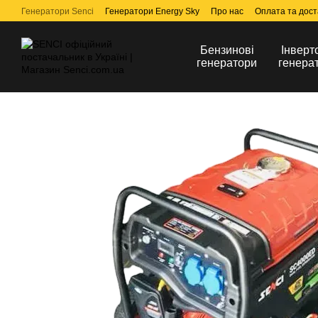
Перейти до основного контенту
Генератори Senci
Генератори Energy Sky
Про нас
Оплата та дост
Бензинові
Інверт
генератори
генера