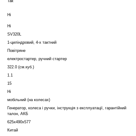
Так
Ні
Ні
SV320L
1-циліндровий, 4-х тактний
Повітряне
електростартер, ручний стартер
322.0 (см.куб.)
1.1
15
Ні
мобільний (на колесах)
Генератор, колеса і ручки, інструкція з експлуатації, гарантійний
талон, АКБ
625x490x577
Китай