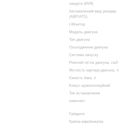
напруги (AVR)
Автоматичний ввід резерву
(АВР/ATS)
I-Монітор
Модель двигуна
Тип двигуна
Охолодження двигуна
Система запуску
Робочий об`єм двигуна, см3
Місткість картера двигуна, л
Ємність бака, л
Кожух шумоізоляційний
Тип встановлення
комплект
Габарити
Країна виробництва