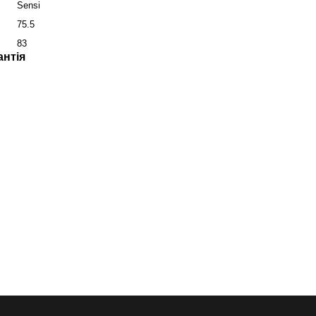
Sensi
75.5
83
антія