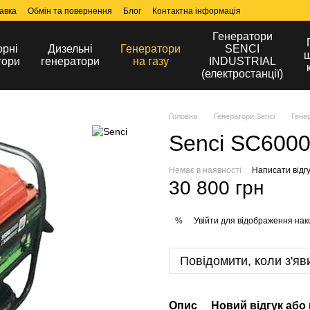
авка
Обмін та повернення
Блог
Контактна інформація
Генератори
орні
Дизельні
Генератори
SENCI
ш
тори
генератори
на газу
INDUSTRIAL
(електростанції)
Головна
Генератори Senci
Генер
Senci SC600
Немає в наявності
Написати відгу
30 800 грн
Увійти
для відображення нак
%
Повідомити, коли з'яв
Опис
Новий відгук або