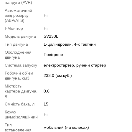
напруги (AVR)
Автоматичний
ввід резерву
Ні
(АВР/ATS)
I-Монітор
Ні
Модель двигуна
SV230L
Тип двигуна
1-циліндровий, 4-х тактний
Охолодження
Повітряне
двигуна
Система запуску
електростартер, ручний стартер
Робочий об`єм
233.0 (см.куб.)
двигуна, см3
Місткість
картера двигуна,
0.6
л
Ємність бака, л
15
Кожух
Ні
шумоізоляційний
Тип
мобільний (на колесах)
встановлення