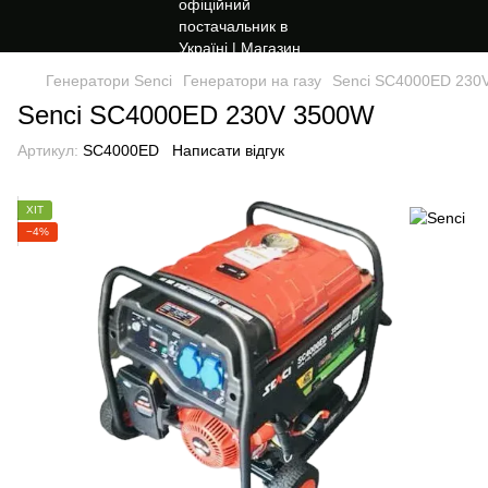
Генератори Senci
Генератори на газу
Senci SC4000ED 230
Senci SC4000ED 230V 3500W
Артикул:
SC4000ED
Написати відгук
ХІТ
−4%