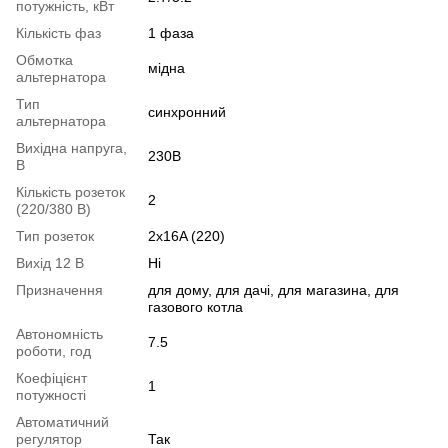
потужність, кВт
Кількість фаз
1 фаза
Обмотка
мідна
альтернатора
Тип
синхронний
альтернатора
Вихідна напруга,
230В
В
Кількість розеток
2
(220/380 В)
Тип розеток
2x16A (220)
Вихід 12 В
Ні
Призначення
для дому, для дачі, для магазина, для
газового котла
Автономність
7.5
роботи, год
Коефіцієнт
1
потужності
Автоматичний
регулятор
Так