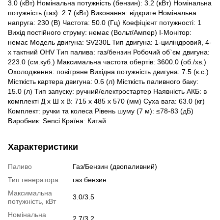
3.0 (кВт) Номінальна потужність (бензин): 3.2 (кВт) Номінальна
потужність (газ): 2.7 (кВт) Виконання: відкрите Номінальна
напруга: 230 (В) Частота: 50.0 (Гц) Коефіцієнт потужності: 1
Вихід постійного струму: немає (Вольт/Ампер) I-Монітор:
немає Модель двигуна: SV230L Тип двигуна: 1-циліндровий, 4-
х тактний OHV Тип палива: газ/бензин Робочий об`єм двигуна:
223.0 (см.куб.) Максимальна частота обертів: 3600.0 (об./хв.)
Охолодження: повітряне Вихідна потужність двигуна: 7.5 (к.с.)
Місткість картера двигуна: 0.6 (л) Місткість паливного баку:
15.0 (л) Тип запуску: ручний/електростартер Наявність АКБ: в
комплекті Д x Ш x В: 715 x 485 x 570 (мм) Суха вага: 63.0 (кг)
Комплект: ручки та колеса Рівень шуму (7 м): ≤78-83 (дБ)
Виробник: Senci Країна: Китай
Характеристики
Паливо
Газ/Бензин (двопаливний)
Тип генератора
газ бензин
Максимальна
3.0/3.5
потужність, кВт
Номінальна
2.7/3.2