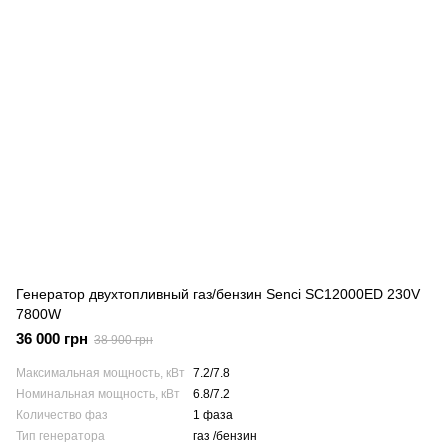
Генератор двухтопливный газ/бензин Senci SC12000ED 230V
7800W
36 000 грн
38 900 грн
Максимальная мощность, кВт
7.2/7.8
Номинальная мощность, кВт
6.8/7.2
Количество фаз
1 фаза
Тип генератора
газ /бензин