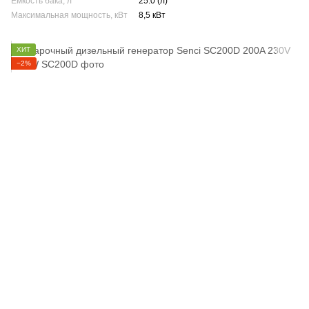
Ёмкость бака, л
25.0 (л)
Максимальная мощность, кВт
8,5 кВт
ХИТ
−2%