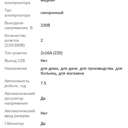
альтернатора
Тип
синхронный
альтернатора
Выходное
230В
напряжение, В
Количество
розеток
2
(220/380В)
Тип розеток
2x16A (220)
Выход 12В
Нет
Назначение
для дома, для дачи, для производства, для
больниц, для магазина
Автономність
7.5
роботи, год
Автоматический
регулятор
Да
напряжения
Автоматический
Нет
ввод резерва
I-Монитор
Да