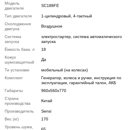
Модель
SC188FE
двигателя
Тип двигателя
1-цилиндровый, 4-тактный
Охолодження
Воздушное
двигуна
Система
электростартер, система автоматического
запуска
запуска
Ёмкость бака, л
18
Кожух
Да
шумозащитный
Ти установки
мобильный (на колесах)
Комплект
Генератор, колеса и ручки, инструкция по
эксплуатации, гарантийный талон, АКБ
Габариты
960х560х770
Страна
Китай
производства
Производитель
Sensi
Вес (кг)
170
Уровень шума,
65