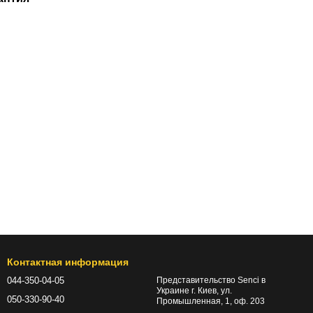
Контактная информация
044-350-04-05
Представительство Senci в
Украине г. Киев, ул.
050-330-90-40
Промышленная, 1, оф. 203