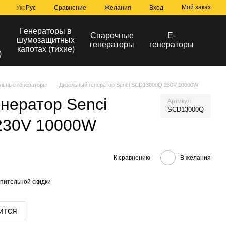
Мой заказ
Сравнение
Укр
Рус
Желания
Вход
Генераторы в
Сварочные
Е-
шумозащитных
генераторы
генераторы
капотах (тихие)
)
льные генераторы
Дизельный генератор Senci SCD13000Q 230V 10000W
нератор Senci
Артикул
SCD13000Q
230V 10000W
К сравнению
В желания
пительной скидки
ится