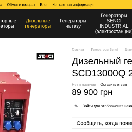
ка
Обмен и возврат
Блог
Контактная информация
Генераторы
торные
Дизельные
Генераторы
SENCI
раторы
генераторы
на газу
INDUSTRIAL
(электростанции
Главная
Генераторы Senci
Дизе
Дизельный ге
SCD13000Q 
Нет в наличии
Оставить отзыв
89 900 грн
Войти
для отображения нако
%
Сообщить, когда появ