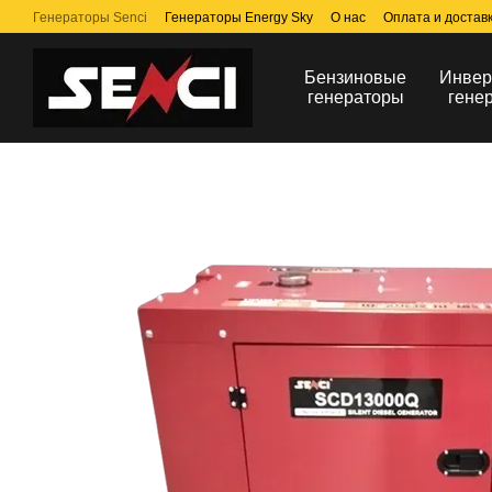
Перейти к основному контенту
Генераторы Senci
Генераторы Energy Sky
О нас
Оплата и достав
Бензиновые
Инвер
генераторы
гене