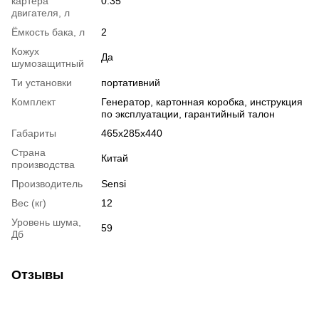
картера
0.35
двигателя, л
Ёмкость бака, л
2
Кожух
Да
шумозащитный
Ти установки
портативний
Комплект
Генератор, картонная коробка, инструкция
по эксплуатации, гарантийный талон
Габариты
465х285х440
Страна
Китай
производства
Производитель
Sensi
Вес (кг)
12
Уровень шума,
59
Дб
Отзывы