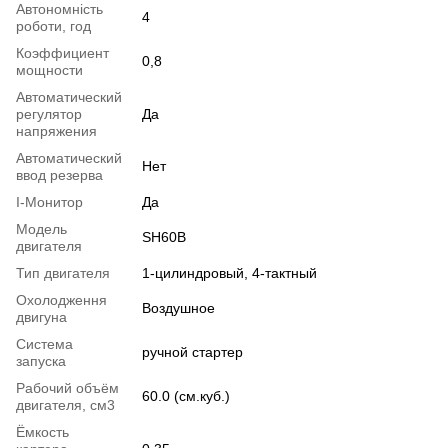
Автономність
4
роботи, год
Коэффициент
0,8
мощности
Автоматический
регулятор
Да
напряжения
Автоматический
Нет
ввод резерва
I-Монитор
Да
Модель
SH60B
двигателя
Тип двигателя
1-цилиндровый, 4-тактный
Охолодження
Воздушное
двигуна
Система
ручной стартер
запуска
Рабочий объём
60.0 (см.куб.)
двигателя, см3
Ёмкость