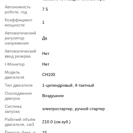
Автономність
7.5
роботи, год
Коэффициент
1
мощности
Автоматический
регулятор
Да
напряжения
Автоматический
Нет
ввод резерва
I-Монитор
Нет
Модель
СH100
двигателя
Тип двигателя
1-цилиндровый, 4-тактный
Охолодження
Воздушное
двигуна
Система
электростартер
,
ручной стартер
запуска
Рабочий объём
210.0 (см.куб.)
двигателя, см3
Ёмкость бака, л
15